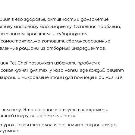
ция в его здоровье, активность и долголетие.
нативу массовому масс-маркету. Основная проблема,
нсерванты, красители и субпродукты
ти самостоятельно готовить сбалансированные
авленные рационы из отборных ингредиентов.
ция Pet Chef позволяет избежать проблем с
ая кухня» для тех, у кого лапки, где каждый рецепт
 жирами и микроэлементами для полноценной жизни в
 человеку. Это означает отсутствие «рожек и
шней нагрузки на печень и почки.
турах. Такая технология позволяет сохранить до
гурмана.