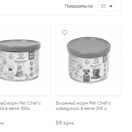
Показать по
ый корм Pet Chef с
Влажный корм Pet Chef с
й в желе 200г
говядиной в желе 200 г
н.
59 грн.