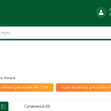
ь поиск
лажный для кошек Pet Chef
Корм влажный для собак P
Сравнение (0)