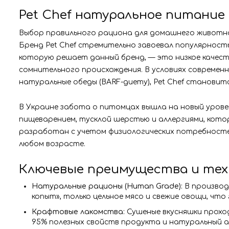
Pet Chef натуральное питание 
Выбор правильного рациона для домашнего животног
Бренд Pet Chef стремительно завоевал популярность
которую решает данный бренд, — это низкое качес
сомнительного происхождения. В условиях современ
натуральные обеды (BARF-диету), Pet Chef станови
В Украине забота о питомцах вышла на новый уровен
пищеварением, тусклой шерстью и аллергиями, котор
разработан с учетом физиологических потребностей
любом возрасте.
Ключевые преимущества и техн
Натуральные рационы (Human Grade):
В производ
копыт», только цельное мясо и свежие овощи, чт
Крафтовые лакомства:
Сушеные вкусняшки прохо
95% полезных свойств продукта и натуральный 