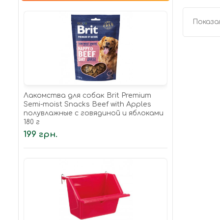
Показан
Лакомства для собак Brit Premium
Semi-moist Snacks Beef with Apples
полувлажные с говядиной и яблоками
180 г
199 грн.