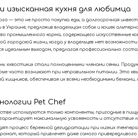
и изысканная кухня для любимца
о — это не просто покупка еды, а долгосрочная инвести
 в Украине, предложив владельцам собак и кошек альтер
тво промышленного корма, содержащего искусственные ко
ной городской жизни, когда у владельцев нет возможнос
тся идеальным выходом, предлагая профессионально сост
ь: «хвостики» стали полноценными членами семьи. Продук
ые часто возникают при неправильном питании. Это «высок
 хищников, обеспечивая их всеми необходимыми белками,
ологии Pet Chef
стве используются только компоненты, пригодные в пищу
о гарантирует максимальную усвояемость и отсутствие ли
дят процесс бережной дегидратации при низких темпера
аромат, который привлечет даже самого привередливого 