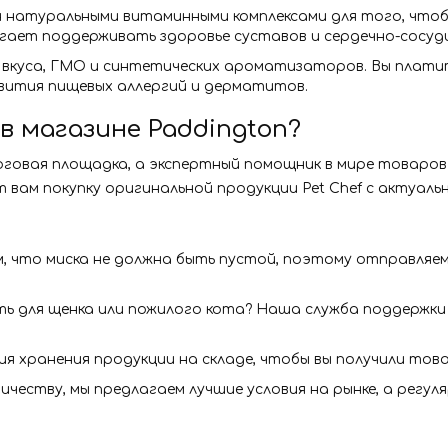
натуральными витаминными комплексами для того, чтобы
ает поддерживать здоровье суставов и сердечно-сосуд
вкуса, ГМО и синтетических ароматизаторов. Вы платит
вития пищевых аллергий и дерматитов.
в магазине Paddington?
говая площадка, а экспертный помощник в мире товаров
ам покупку оригинальной продукции Pet Chef с актуальн
, что миска не должна быть пустой, поэтому отправляе
ь для щенка или пожилого кота? Наша служба поддержки 
 хранения продукции на складе, чтобы вы получили това
честву, мы предлагаем лучшие условия на рынке, а регу