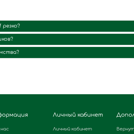
 резко?
иков?
омства?
формация
Личный кабинет
Допо
 нас
Личный кабинет
Вернут