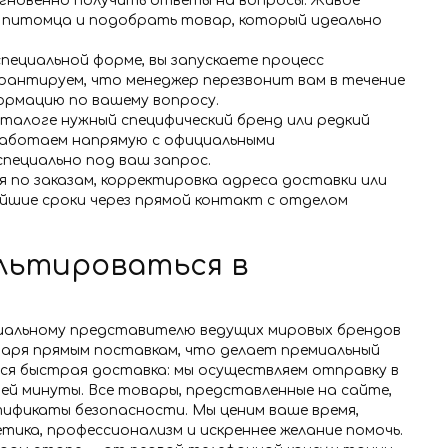
гновенно получить ответы на вопросы. Живое
 питомца и подобрать товар, который идеально
специальной форме, вы запускаете процесс
антируем, что менеджер перезвонит вам в течение
формацию по вашему вопросу.
аталоге нужный специфический бренд или редкий
работаем напрямую с официальными
ециально под ваш запрос.
 по заказам, корректировка адреса доставки или
шие сроки через прямой контакт с отделом
льтироваться в
циальному представителю ведущих мировых брендов
даря прямым поставкам, что делает премиальный
тся быстрая доставка: мы осуществляем отправку в
ней минуты. Все товары, представленные на сайте,
фикаты безопасности. Мы ценим ваше время,
тика, профессионализм и искреннее желание помочь.