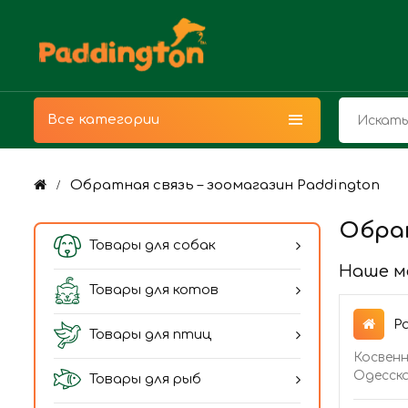
Все категории
Обратная связь – зоомагазин Paddington
Обра
Товары для собак
Наше м
Товары для котов
P
Товары для птиц
Косвенн
Одесска
Товары для рыб