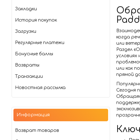
Обра
Закладки
Padd
История покупок
Взаимоде
Загрузки
когда реч
Регулярные платежи
или вете
Раздел «О
Бонусные баллы
условиях
проблемо
Возвраты
или как 
прямой д
Транзакции
Популярн
Новостная рассылка
Сегодня п
Обращаясь
поддержк
эксклюзи
Информация
прозрачны
Ключ
Возврат товаров