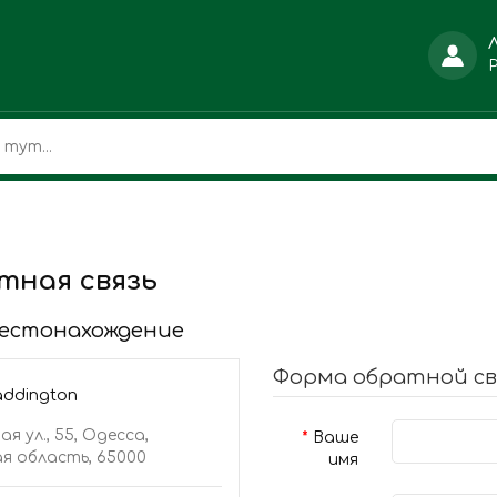
тная связь
естонахождение
Форма обратной св
addington
ая ул., 55, Одесса,
Ваше
я область, 65000
имя