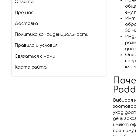
Прям
Оплата
обще
ему 
Про нас
Инте
Доставка
обра
30 м
Политика конфиденциальности
Инд
разм
Правила и условия
дис
Опер
Связаться с нами
вопр
клие
Карта сайта
Поче
Padd
Выбирая 
зоотовар
уход дос
день зака
имеют оф
поэтому н