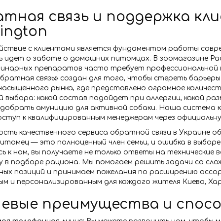
тная связь и поддержка кли
ington
йствие с клиентами является фундаментом работы совре
ь идет о заботе о домашних питомцах. В зоомагазине Pa
ринарных препаратов часто требует профессиональной ко
братная связь» создан для того, чтобы стереть барьеры
 насыщенного рынка, где представлено огромное количес
й выбора: какой состав подойдет при аллергии, какой р
подобрать амуницию для активной собаки. Наша система 
оступ к квалифицированным менеджерам через официальну
ость качественного сервиса обратной связи в Украине о
итомец — это полноценный член семьи, и ошибка в выбор
 к нам, вы получаете не только ответы на технические 
у в подборе рациона. Мы помогаем решить задачи со сло
вных позиций и принимаем пожелания по расширению ассо
м и персонализированным для каждого жителя Киева, Хар
евые преимущества и спос