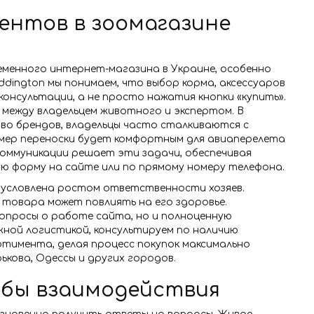
ентов в зоомагазине
менного интернет-магазина в Украине, особенно
ddington мы понимаем, что выбор корма, аксессуаров
нсультации, а не просто нажатия кнопки «купить».
 между владельцем животного и экспертом. В
тво брендов, владельцы часто сталкиваются с
азмер переноски будет комфортным для авиаперелета
коммуникации решает эти задачи, обеспечивая
ю форму на сайте или по прямому номеру телефона.
бусловлена ростом ответственности хозяев.
е товара может повлиять на его здоровье.
вопросы о работе сайта, но и полноценную
жной логистикой, консультируем по наличию
ртимента, делая процесс покупок максимально
ькова, Одессы и других городов.
обы взаимодействия