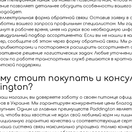
ая телефонная линия:
Вы можете позвонить нам, чтобы м
ние позволяет детальнее обсудить особенности вашего
подойдет.
ллектуальная форма обратной связи:
Оставив заявку в 
ботки вашего запроса профильным специалистом. Мы гар
инут в рабочее время, имея на руках всю необходимую ин
ивидуальный подбор ассортимента:
Если вы не нашли в к
ер, сообщите об этом через форму обратной связи. Мы 
трибьюторами и постараемся расширить ассортимент сп
ативное решение логистических задач:
Любые уточнения
осы по работе транспортных служб решаются в кратчай
нтской поддержки.
му стоит покупать и консу
ington?
наш магазин, вы доверяете заботу о своем питомце офи
ов в Украине. Мы гарантируем конкурентные цены благо
тупным. Одним из главных преимуществ Paddington являе
за, чтобы ваш хвостик не ждал свой любимый корм ни лиш
ициальную гарантию качества и соответствующие серти
аша система связи максимально упрощена: только конкре