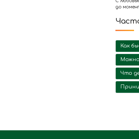
С любовь
до момент
Часто
Как б
Можно
Что де
Прини