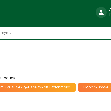
ь поиск
ты гигиены для грызунов Rettenmaier
Наполнители д