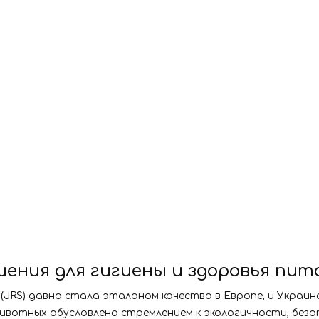
шения для гигиены и здоровья пи
e (JRS) давно стала эталоном качества в Европе, и Украи
 животных обусловлена стремлением к экологичности, без