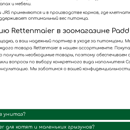
апах и мебели.
ии JRS применяются и в производстве кормов, где клетча
оддерживает оптимальный вес питомца.
 Rettenmaier в зоомагазине Padd
щадка, а ваш надежный партнер в уходе за питомцами. М
дого товара Rettenmaier в нашем ассортименте. Покупая 
ро получить необходимые товары, поэтому обеспечиваем 
икли вопросы по выбору конкретного вида наполнителя Ca
нсультацию. Мы заботимся о вашей конфиденциальности
в унитаз?
er для котят и маленьких грызунов?