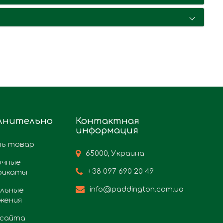
лнительно
Контактная
информация
ь товар
65000, Украина
очные
+38 097 690 20 49
фикаты
info@paddington.com.ua
льные
жения
 сайта