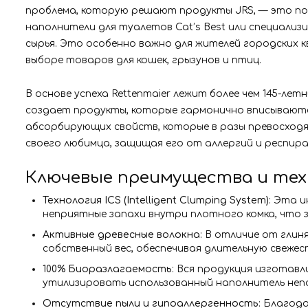
проблема, которую решают продукты JRS, — это под
наполнители для туалетов Cat’s Best или специализ
сырья. Это особенно важно для жителей городских 
выборе товаров для кошек, грызунов и птиц.
В основе успеха Rettenmaier лежит более чем 145-л
создает продукты, которые гармонично вписываются
абсорбирующих свойств, которые в разы превосходя
своего любимца, защищая его от аллергий и респир
Ключевые преимущества и техн
Технология ICS (Intelligent Clumping System)
: Эта 
неприятные запахи внутри плотного комка, что 
Активные древесные волокна
: В отличие от гли
собственный вес, обеспечивая длительную свежес
100% Биоразлагаемость
: Вся продукция изготав
утилизировать использованный наполнитель неп
Отсутствие пыли и гипоаллергенность
: Благод