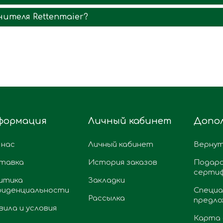
ителя Rettenmaier?
формация
Личный кабинет
Допо
 нас
Личный кабинет
Вернут
тавка
История заказов
Подар
серти
итика
Закладки
фиденциальности
Специа
Рассылка
предло
вила и условия
Карта