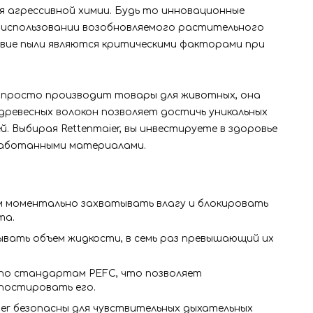
я агрессивной химии. Будь то инновационные
на использовании возобновляемого растительного
твие пыли являются критическими факторами при
не просто производит товары для животных, она
древесных волокон позволяет достичь уникальных
Выбирая Rettenmaier, вы инвестируете в здоровье
бработанными материалами.
м моментально захватывать влагу и блокировать
та.
ывать объем жидкости, в семь раз превышающий их
 по стандартам PEFC, что позволяет
постировать его.
ier безопасны для чувствительных дыхательных