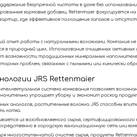
держание безупречной чистоты в доме без использовани
ированные кормовые добавки, Rettenmaier фокусируется 
квартир, где эффективное поглощение запахов и отсутс
етний опыт работы с натуральными волокнами. Компания 
 в природный цикл. Использование очищенных активных 
т возможности традиционных минеральных наполнителей. 
аторных проблем, связанных с пыльными или химически о
ологии JRS Rettenmaier
интеллектуальная система комкования позволяет волокна
значительно упрощает уборку и экономит расход продук
няных аналогов, растительные волокна JRS способны впит
ть лотка.
ливается из возобновляемого сырья, сертифицированного
осредственно в городскую канализационную сеть или ком
аря многоступенчатой очистке сырья, продукты Rettenma