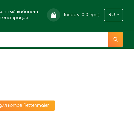
Личный кабинет
Товары: 0(0 грн.)
RU
Регистрация
ля котов Rettenmaier