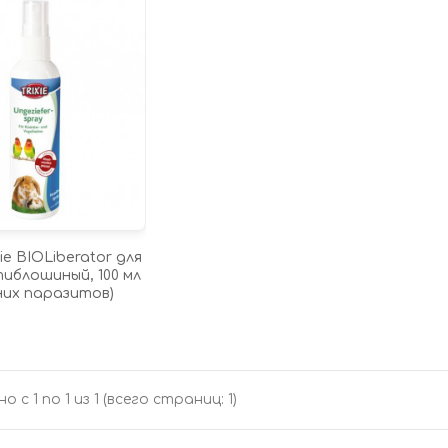
ie BIOLiberator для
иблошиный, 100 мл
них паразитов)
о с 1 по 1 из 1 (всего страниц: 1)