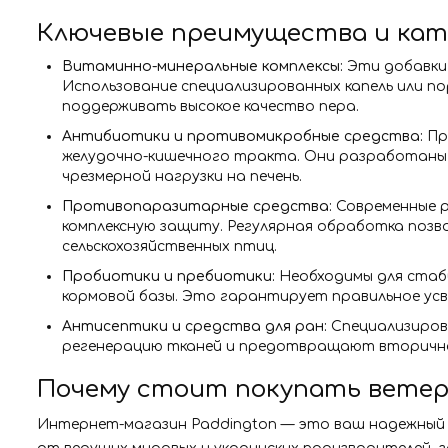
Ключевые преимущества и кат
Витаминно-минеральные комплексы:
Эти добавки 
Использование специализированных капель или п
поддерживать высокое качество пера.
Антибиотики и противомикробные средства:
Пр
желудочно-кишечного тракта. Они разработаны с
чрезмерной нагрузки на печень.
Противопаразитарные средства:
Современные р
комплексную защиту. Регулярная обработка позв
сельскохозяйственных птиц.
Пробиотики и пребиотики:
Необходимы для стаби
кормовой базы. Это гарантирует правильное у
Антисептики и средства для ран:
Специализирова
регенерацию тканей и предотвращают вторично
Почему стоит покупать ветер
Интернет-магазин Paddington — это ваш надежный 