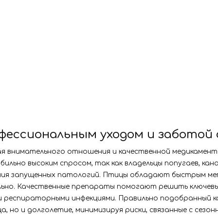
ессиональным уходом и заботой 
я внимательного отношения и качественной медикаменто
ильно высоким спросом, так как владельцы попугаев, ка
ния запущенных патологий. Птицы обладают быстрым мета
ьно. Качественные препараты помогают решить ключевы
 респираторными инфекциями. Правильно подобранный ко
 но и долголетие, минимизируя риски, связанные с сезон