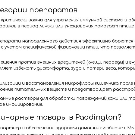
егории препаратов
критически важны для укрепления иммунной системы и об
орошков в период линьки или гнездования помогает птиц
епараты направленного действия эффективно борются с
 учетом специфической физиологии птиц, что позволяет
ешения против внешних вредителей (клещи, пероеды) и в
оляет избежать дискомфорта, зуда и потери веса, кото
лизации и восстановления микрофлоры кишечника после к
своение питательных веществ и предотвращает расстро
нные растворы для обработки повреждений кожи или тра
е инфицирование.
инарные товары в Paddington?
партнер в обеспечении здоровья домашних любимцев. М