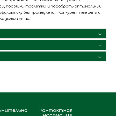
ловий хранения. Наши клиенты получают
ры, порошки, таблетки) и подобрать оптимальный
офилактику без промедления. Конкурентные цены и
ладельца птиц.
лнительно
Контактная
информация