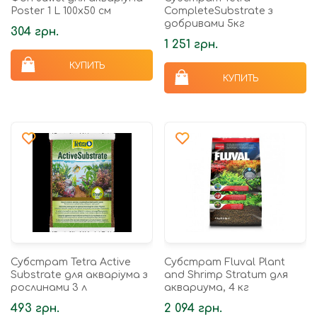
Poster 1 L 100x50 см
CompleteSubstrate з
добривами 5кг
304 грн.
1 251 грн.
КУПИТЬ
КУПИТЬ
Субстрат Tetra Active
Субстрат Fluval Plant
Substrate для акваріума з
and Shrimp Stratum для
рослинами 3 л
аквариума, 4 кг
493 грн.
2 094 грн.