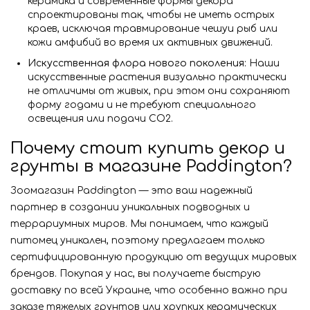
керамика и современные формы декора
спроектированы так, чтобы не иметь острых
краев, исключая травмирование чешуи рыб или
кожи амфибий во время их активных движений.
Искусственная флора нового поколения:
Наши
искусственные растения визуально практически
не отличимы от живых, при этом они сохраняют
форму годами и не требуют специального
освещения или подачи CO2.
Почему стоит купить декор и
грунты в магазине Paddington?
Зоомагазин Paddington — это ваш надежный
партнер в создании уникальных подводных и
террариумных миров. Мы понимаем, что каждый
питомец уникален, поэтому предлагаем только
сертифицированную продукцию от ведущих мировых
брендов. Покупая у нас, вы получаете быструю
доставку по всей Украине, что особенно важно при
заказе тяжелых грунтов или хрупких керамических