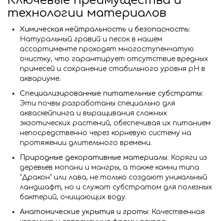
Ключевые преимущества и
технологии материалов
Химическая нейтральность и безопасность:
Натуральный гравий и песок в нашем
ассортименте проходят многоступенчатую
очистку, что гарантирует отсутствие вредных
примесей и сохранение стабильного уровня pH в
аквариуме.
Специализированные питательные субстраты:
Эти почвы разработаны специально для
акваскейпинга и выращивания сложных
экзотических растений, обеспечивая их питанием
непосредственно через корневую систему на
протяжении длительного времени.
Природные декоративные материалы:
Коряги из
деревьев мопани и мангры, а также камни типа
"Дракон" или лава, не только создают уникальный
ландшафт, но и служат субстратом для полезных
бактерий, очищающих воду.
Анатомические укрытия и гроты:
Качественная