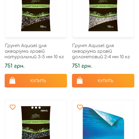
Ґрунт Aquael для
Ґрунт Aquael для
акваріума гравій
акваріума гравій
натуральний 3-5 мм 10 кг
доломітовий 2-4 мм 10 кг
751 грн.
751 грн.
КУПИТЬ
КУПИТЬ