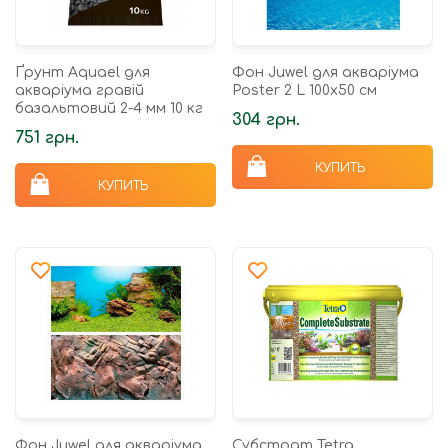
Ґрунт Aquael для
Фон Juwel для акваріума
акваріума гравій
Poster 2 L 100x50 см
базальтовий 2-4 мм 10 кг
304 грн.
751 грн.
КУПИТЬ
КУПИТЬ
Фон Juwel для акваріума
Субстрат Tetra