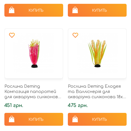
КУПИТЬ
КУПИТЬ
Рослина Deming
Рослина Deming Елодея
Композиція папоротей
та Валліснерія для
для акваріума силіконова
акваріума силіконова 18х7
11х19 см
см
451 грн.
475 грн.
КУПИТЬ
КУПИТЬ