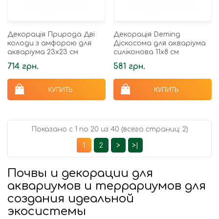
Декорація Природа Дві
Декорація Deming
колоди з амфорою для
Діскосома для акваріума
акваріума 23х23 см
силіконова 11х8 см
714 грн.
581 грн.
КУПИТЬ
КУПИТЬ
Показано с 1 по 20 из 40 (всего страниц: 2)
1
2
>
>|
Почвы и декорации для
аквариумов и террариумов для
создания идеальной
экосистемы