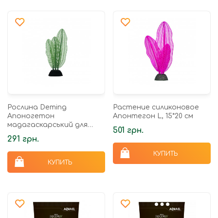
Рослина Deming
Растение силиконовое
Апоногетон
Апонтегон L, 15*20 см
мадагаскарський для
501 грн.
акваріума силіконова
291 грн.
14х4,5 см
КУПИТЬ
КУПИТЬ