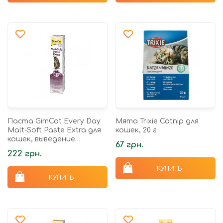
Паста GimCat Every Day
Мята Trixie Catnip для
Malt-Soft Paste Extra для
кошек, 20 г
кошек, выведение
67 грн.
шерсти из желудка, 20 г
222 грн.
КУПИТЬ
КУПИТЬ