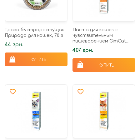
Трава быстрорастущая
Паста для кошек с
Природа для кошек, 70 г
чувствительным
пищеварением GimCat
44 грн.
DUO PASTE Anti-hairboll
407 грн.
malt with cheese мальт и
сыр, 50 г
КУПИТЬ
КУПИТЬ