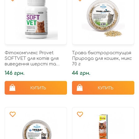
Фітокомплекс Provet
Трава быстрорастущая
SOFTVET для котів для
Природа для кошек, микс
виведення шерсті та
70 г
покращення функції
146 грн.
44 грн.
сечовивідної системи100
таб
КУПИТЬ
КУПИТЬ