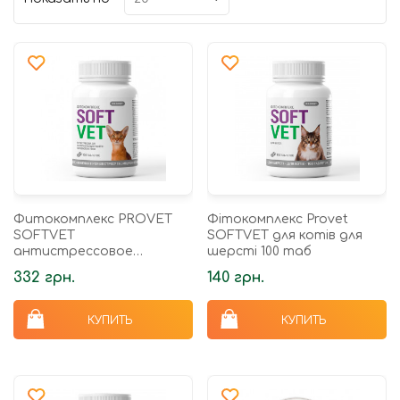
Фитокомплекс PROVET
Фітокомплекс Provet
SOFTVET
SOFTVET для котів для
антистрессовое
шерсті 100 таб
действие и
332 грн.
140 грн.
нормализации работы
нервной системы для
кошек 100 таб
КУПИТЬ
КУПИТЬ