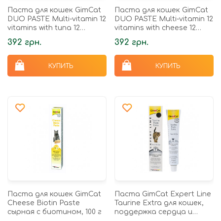
Паста для кошек GimCat
Паста для кошек GimCat
DUO PASTE Multi-vitamin 12
DUO PASTE Multi-vitamin 12
vitamins with tuna 12
vitamins with cheese 12
витаминов и тунец, 50 г
витаминов и сыр, 50 г
392 грн.
392 грн.
КУПИТЬ
КУПИТЬ
Паста для кошек GimCat
Паста GimCat Expert Line
Cheese Biotin Paste
Taurine Extra для кошек,
сырная с биотином, 100 г
поддержка сердца и
зрения, 50 г