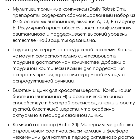
Мультивитаминные комплексы (Daily Tabs):
Эти
препараты содержат сбалансированный набор из
12-15 основных витаминов, включая A, D3, E и группу
B. Регулярный прием обеспечивает профилактику
авитаминоза и поддерживает высокий уровень
естественной защиты организма.
Таурин для сердечно-сосудистой системы:
Кошки
не могут самостоятельно синтезировать
таурин в достаточном количестве. Добавки с
таурином критически важны для поддержания
остроты зрения, здоровья сердечной мышцы и
репродуктивной функции.
Биотин и цинк для красоты шерсти:
Комбинация
биотина (витамина Н) и органического цинка
способствует быстрой регенерации кожи и росту
густой, блестящей шерсти, что особенно
актуально в периоды сезонной линьки.
Кальций и фосфор (Ratio 2:1):
Минеральные добавки
с правильным соотношением кальция и фосфора
незаменимы для котят в период активного роста