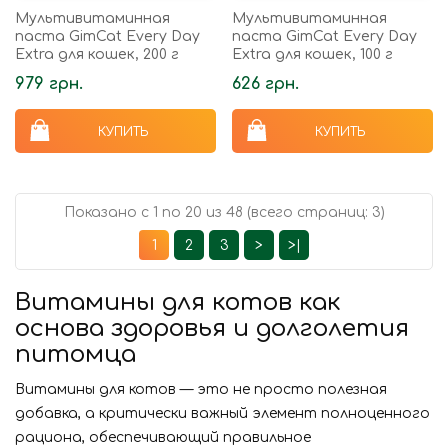
Мультивитаминная
Мультивитаминная
паста GimCat Every Day
паста GimCat Every Day
Extra для кошек, 200 г
Extra для кошек, 100 г
979 грн.
626 грн.
КУПИТЬ
КУПИТЬ
Показано с 1 по 20 из 48 (всего страниц: 3)
1
2
3
>
>|
Витамины для котов как
основа здоровья и долголетия
питомца
Витамины для котов — это не просто полезная
добавка, а критически важный элемент полноценного
рациона, обеспечивающий правильное