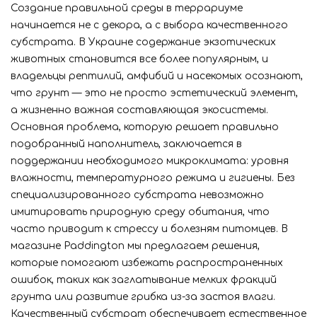
Создание правильной среды в террариуме
начинается не с декора, а с выбора качественного
субстрата. В Украине содержание экзотических
животных становится все более популярным, и
владельцы рептилий, амфибий и насекомых осознают,
что грунт — это не просто эстетический элемент,
а жизненно важная составляющая экосистемы.
Основная проблема, которую решает правильно
подобранный наполнитель, заключается в
поддержании необходимого микроклимата: уровня
влажности, температурного режима и гигиены. Без
специализированного субстрата невозможно
имитировать природную среду обитания, что
часто приводит к стрессу и болезням питомцев. В
магазине Paddington мы предлагаем решения,
которые помогают избежать распространенных
ошибок, таких как заглатывание мелких фракций
грунта или развитие грибка из-за застоя влаги.
Качественный субстрат обеспечивает естественное