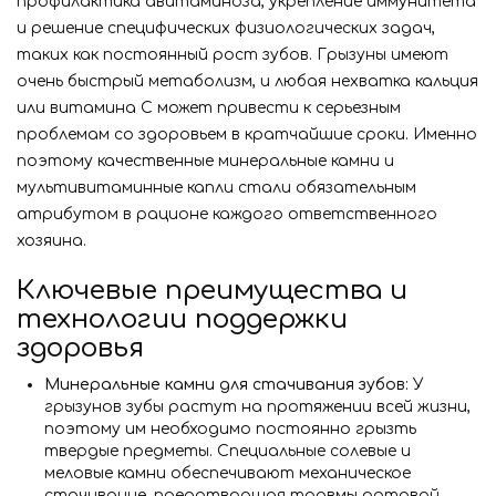
профилактика авитаминоза, укрепление иммунитета
и решение специфических физиологических задач,
таких как постоянный рост зубов. Грызуны имеют
очень быстрый метаболизм, и любая нехватка кальция
или витамина C может привести к серьезным
проблемам со здоровьем в кратчайшие сроки. Именно
поэтому качественные минеральные камни и
мультивитаминные капли стали обязательным
атрибутом в рационе каждого ответственного
хозяина.
Ключевые преимущества и
технологии поддержки
здоровья
Минеральные камни для стачивания зубов:
У
грызунов зубы растут на протяжении всей жизни,
поэтому им необходимо постоянно грызть
твердые предметы. Специальные солевые и
меловые камни обеспечивают механическое
стачивание, предотвращая травмы ротовой