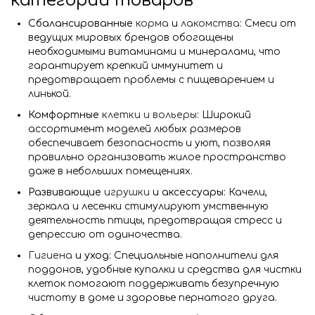
категории товаров
Сбалансированные
корма
и
лакомства
: Смеси от
ведущих мировых брендов обогащены
необходимыми витаминами и минералами, что
гарантирует крепкий иммунитет и
предотвращает проблемы с пищеварением и
линькой.
Комфортные
клетки и вольеры
: Широкий
ассортимент моделей любых размеров
обеспечивает безопасность и уют, позволяя
правильно организовать жилое пространство
даже в небольших помещениях.
Развивающие
игрушки
и аксессуары
: Качели,
зеркала и лесенки стимулируют умственную
деятельность птицы, предотвращая стресс и
депрессию от одиночества.
Гигиена
и уход
: Специальные наполнители для
поддонов, удобные купалки и средства для чистки
клеток помогают поддерживать безупречную
чистоту в доме и здоровье пернатого друга.