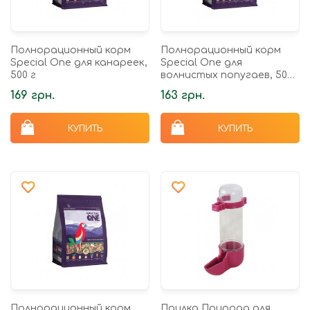
Полнорационный корм
Полнорационный корм
Speciаl One для канареек,
Speciаl One для
500 г
волнистых попугаев, 500
г
169 грн.
163 грн.
КУПИТЬ
КУПИТЬ
Полнорационный корм
Поилка Природа для