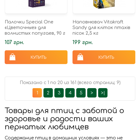
Палочки Special One
Наповнювач Vitakraft
«Цветочные» для
Sandy для кліток птахів
волнистых попугаев, 90 г
пісок 2,5 кг
107 грн.
199 грн.
КУПИТЬ
КУПИТЬ
Показано с 1 по 20 из 161 (всего страниц: 9)
1
2
3
4
5
>
>|
Товары для птиц с заботой о
здоровье и радости ваших
пернатых любимцев
Содержание птиц в домашних условиях — это не