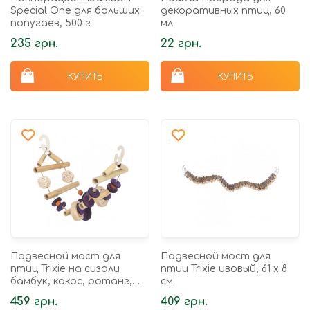
Speciаl One для больших
декоративных птиц, 60
попугаев, 500 г
мл
235 грн.
22 грн.
КУПИТЬ
КУПИТЬ
Подвесной мост для
Подвесной мост для
птиц Trixie на сизали
птиц Trixie ивовый, 61 х 8
бамбук, кокос, ротанг,
см
дерево, 45 см.
459 грн.
409 грн.