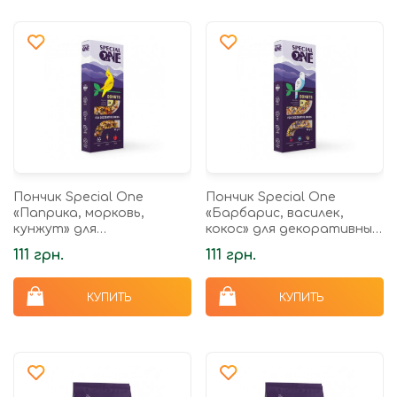
Пончик Speciаl One
Пончик Special One
«Паприка, морковь,
«Барбарис, василек,
кунжут» для
кокос» для декоративных
декоративных птиц, 60 г
птиц, 60 г
111 грн.
111 грн.
КУПИТЬ
КУПИТЬ