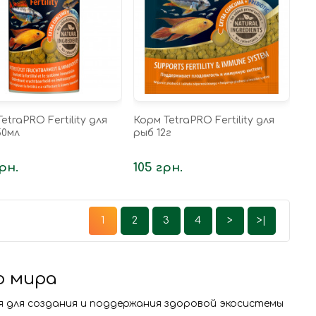
etraPRO Fertility для
Корм TetraPRO Fertility для
50мл
рыб 12г
рн.
105 грн.
1
2
3
4
>
>|
о мира
я для создания и поддержания здоровой экосистемы