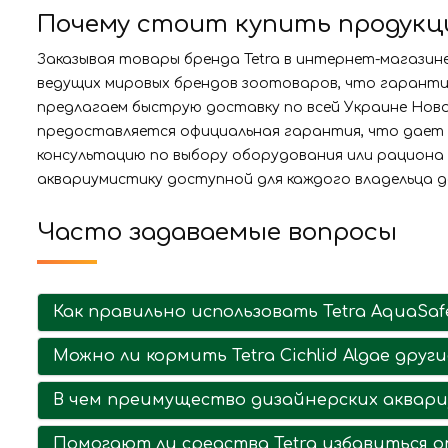
Почему стоит купить продукцию
Заказывая товары бренда Tetra в интернет-магазин
ведущих мировых брендов зоотоваров, что гарантир
предлагаем быструю доставку по всей Украине Ново
предоставляется официальная гарантия, что дает 
консультацию по выбору оборудования или рациона 
аквариумистику доступной для каждого владельца 
Часто задаваемые вопросы
Как правильно использовать Tetra AquaSa
Можно ли кормить Tetra Cichlid Algae друг
В чем преимущество дизайнерских аквариу
Помогают ли средства Tetra избавиться 