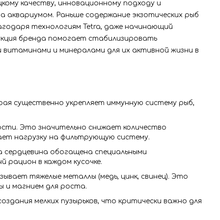
цкому качеству, инновационному подходу и
а аквариумом. Раньше содержание экзотических рыб
агодаря технологиям Tetra, даже начинающий
укция бренда помогает стабилизировать
 витаминами и минералами для их активной жизни в
ая существенно укрепляет иммунную систему рыб,
ости. Это значительно снижает количество
ает нагрузку на фильтрующую систему.
а сердцевина обогащена специальными
 рацион в каждом кусочке.
ывает тяжелые металлы (медь, цинк, свинец). Это
ы и магнием для роста.
здания мелких пузырьков, что критически важно для