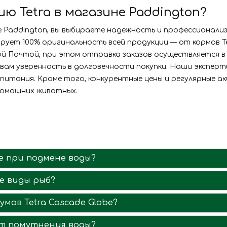
 Tetra в магазине Paddington?
е Paddington, вы выбираете надежность и профессионали
ует 100% оригинальность всей продукции — от кормов T
й Почтой, при этом отправка заказов осуществляется в 
вам уверенность в долговечности покупки. Наши экспер
питания. Кроме того, конкурентные цены и регулярные а
домашних животных.
fe при подмене воды?
ие виды рыб?
мов Tetra Cascade Globe?
от помутнения воды?