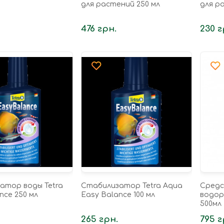
для растений 250 мл
для р
476 грн.
230 г
атор воды Tetra
Стабилизатор Tetra Aqua
Средс
nce 250 мл
Easy Balance 100 мл
водор
500мл
265 грн.
795 г