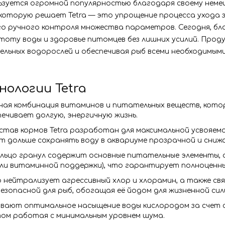
льзуется огромной популярностью благодаря своему неме
которую решает Tetra — это упрощение процесса ухода з
го ручного контроля множества параметров. Сегодня, бл
оту воды и здоровье питомцев без лишних усилий. Прод
льных водорослей и обеспечивая рыб всеми необходимыми
ологии Tetra
ая комбинация витаминов и питательных веществ, котор
ечивает долгую, энергичную жизнь.
тав кормов Tetra разработан для максимальной усвояем
 дольше сохранять воду в аквариуме прозрачной и сниж
льцо гранул содержит основные питательные элементы, 
или витаминной поддержки), что гарантирует полноценный
нейтрализует агрессивный хлор и хлорамин, а также связ
зопасной для рыб, обогащая её йодом для жизненной сил
вают оптимальное насыщение воды кислородом за счет со
том работая с минимальным уровнем шума.