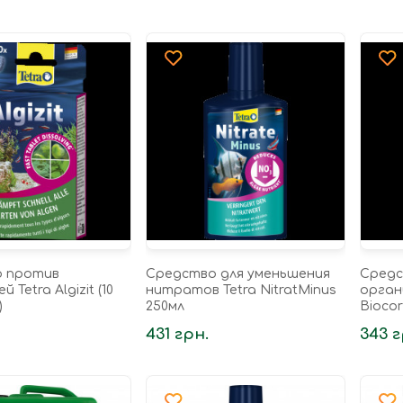
о против
Средство для уменьшения
Средс
 Tetra Algizit (10
нитратов Tetra NitratMinus
орган
)
250мл
Biocor
431 грн.
343 г