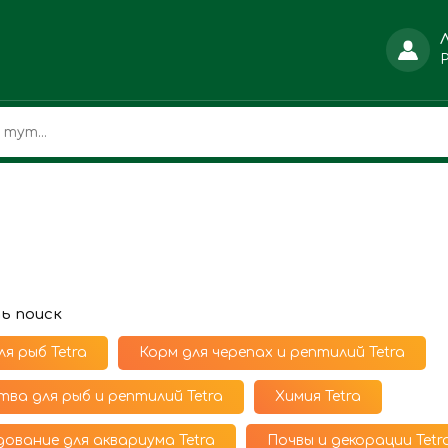
ь поиск
ля рыб Tetra
Корм для черепах и рептилий Tetra
тва для рыб и рептилий Tetra
Химия Tetra
ование для аквариума Tetra
Почвы и декорации Tetr