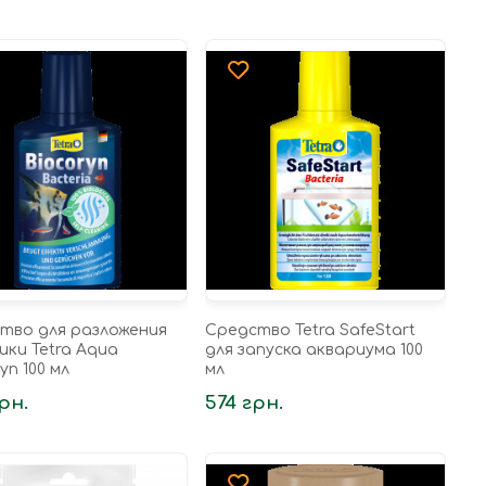
тво для разложения
Средство Tetra SafeStart
ики Tetra Aqua
для запуска аквариума 100
yn 100 мл
мл
рн.
574 грн.