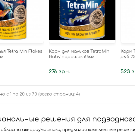
ья Tetra Min Flakes
Корм для мальков TetraMin
Корм T
мл
Baby порошок 66мл
рыб 2
276 грн.
523 г
о с 1 по 20 из 70 (всего страниц: 4)
иональные решения для подводног
в области аквариумистики, предлагая комплексные решени