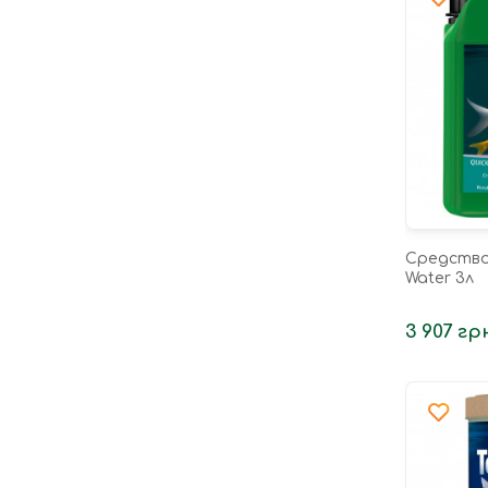
Средство 
Water 3л
3 907 гр