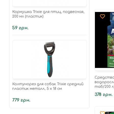
Кормушка Trixie для птиц, подвесная,
200 мл (пластик)
59 грн.
Средств
водорослей
Колтунорез для собак Trixie средний
таб/200 л
пластик металл, 5 х 18 см
378 грн.
779 грн.