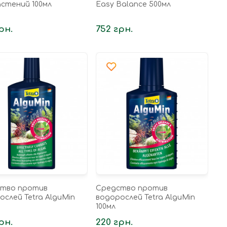
астений 100мл
Easy Balance 500мл
рн.
752 грн.
тво против
Средство против
ослей Tetra AlguMin
водорослей Tetra AlguMin
100мл
рн.
220 грн.