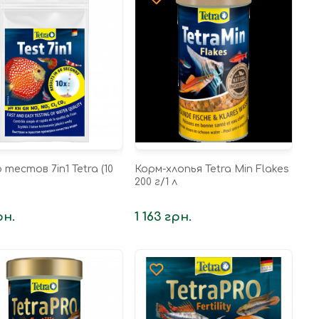
тестов 7in1 Tetra (10
Корм-хлопья Tetra Min Flakes
200 г/1 л
рн.
1 163 грн.