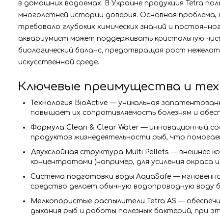
в домашних водоемах. В Украине продукция Tetra по
многолетней истории доверия. Основная проблема, 
требовало глубоких химических знаний и постоянно
аквариумист может поддерживать кристальную чист
биологический баланс, предотвращая рост нежелате
искусственной среде.
Ключевые преимущества и техн
Технология BioActive
— уникальная запатентованн
повышает их сопротивляемость болезням и обесп
Формула Clean & Clear Water
— инновационный сос
продуктов жизнедеятельности рыб, что помогает
Двухслойная структура Multi Pellets
— внешнее ко
концентратами (например, для усиления окраса 
Система подготовки воды AquaSafe
— мгновенно 
средство делает обычную водопроводную воду бе
Мелкопористые распылители Tetra AS
— обеспечи
дыхания рыб и работы полезных бактерий, при э