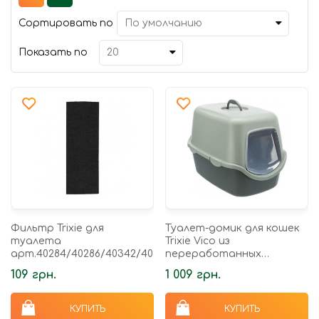
Сортировать по
Показать по
Фильтр Trixie для
Туалет-домик для кошек
туалета
Trixie Vico из
арт.40284/40286/40342/40345
переработанных
материалов,
109 грн.
1 009 грн.
антрацитовый/серо-
зеленый, 40 х 40 х 56 см
КУПИТЬ
КУПИТЬ