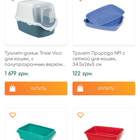
Туалет-домик Trixie Vico
Туалет Природа №1 с
для кошек, с
сеткой для кошек,
полупрозрачным верхом
34.5х26х5 см
40 х 40 х 56 см голубой/
1 679 грн.
122 грн.
белый
КУПИТЬ
КУПИТЬ