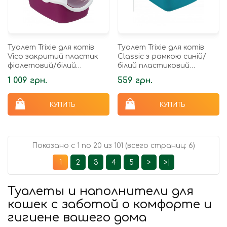
Туалет Trixie для котів
Туалет Trixie для котів
Vico закритий пластик
Classic з рамкою синій/
фіолетовий/білий
білий пластиковий
40х40х56см
37х15х47см
1 009 грн.
559 грн.
КУПИТЬ
КУПИТЬ
Показано с 1 по 20 из 101 (всего страниц: 6)
1
2
3
4
5
>
>|
Туалеты и наполнители для
кошек с заботой о комфорте и
гигиене вашего дома