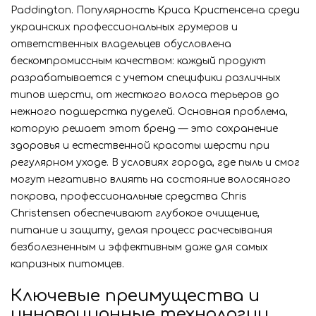
Paddington. Популярность Криса Кристенсена среди
украинских профессиональных грумеров и
ответственных владельцев обусловлена
бескомпромиссным качеством: каждый продукт
разрабатывается с учетом специфики различных
типов шерсти, от жесткого волоса терьеров до
нежного подшерстка пуделей. Основная проблема,
которую решает этот бренд — это сохранение
здоровья и естественной красоты шерсти при
регулярном уходе. В условиях города, где пыль и смог
могут негативно влиять на состояние волосяного
покрова, профессиональные средства Chris
Christensen обеспечивают глубокое очищение,
питание и защиту, делая процесс расчесывания
безболезненным и эффективным даже для самых
капризных питомцев.
Ключевые преимущества и
инновационные технологии