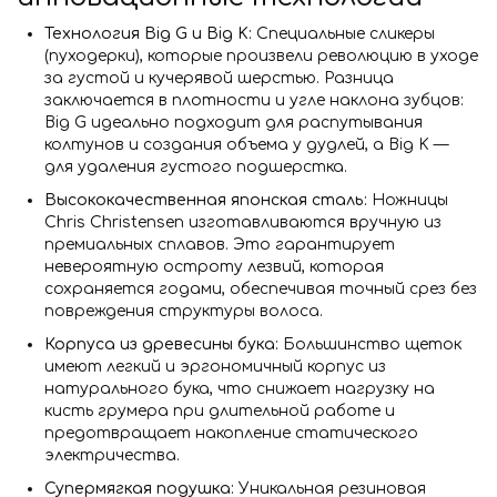
Технология Big G и Big K:
Специальные сликеры
(пуходерки), которые произвели революцию в уходе
за густой и кучерявой шерстью. Разница
заключается в плотности и угле наклона зубцов:
Big G идеально подходит для распутывания
колтунов и создания объема у дудлей, а Big K —
для удаления густого подшерстка.
Высококачественная японская сталь:
Ножницы
Chris Christensen изготавливаются вручную из
премиальных сплавов. Это гарантирует
невероятную остроту лезвий, которая
сохраняется годами, обеспечивая точный срез без
повреждения структуры волоса.
Корпуса из древесины бука:
Большинство щеток
имеют легкий и эргономичный корпус из
натурального бука, что снижает нагрузку на
кисть грумера при длительной работе и
предотвращает накопление статического
электричества.
Супермягкая подушка:
Уникальная резиновая