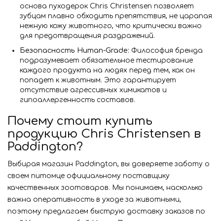
основа пуходерок Chris Christensen позволяет
зубцам плавно обходить препятствия, не царапая
нежную кожу животного, что критически важно
для предотвращения раздражений.
Безопасность Human-Grade:
Философия бренда
подразумевает обязательное тестирование
каждого продукта на людях перед тем, как он
попадет к животным. Это гарантирует
отсутствие агрессивных химикатов и
гипоаллергенность составов.
Почему стоит купить
продукцию Chris Christensen в
Paddington?
Выбирая магазин Paddington, вы доверяете заботу о
своем питомце официальному поставщику
качественных зоотоваров. Мы понимаем, насколько
важна оперативность в уходе за животными,
поэтому предлагаем быструю доставку заказов по