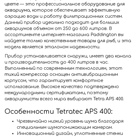
цвете — это профессиональное
оборудование для
аквариума
, которое обеспечивает эффективную
аэрацию воды и работу фильтрационных систем.
Данный прибор идеально подходит для больших
аквариумов объемом от 250 до 600 литров. В
ассортименте интернет-магазина
Paddington
вы
найдете только качественные
товары для рыб
, и эта
модель является эталоном надежности.
Прибор устанавливается снаружи, имеет два канала
и производительность до 400 литров в час.
Выполненный по современным технологиям, этот
тихий компрессор
оснащен антивибрационным
корпусом, что гарантирует комфортное
использование. Высокое качество подтверждено
международными сертификатами, поэтому
аквариумисты всего мира выбирают
Tetra APS 400
.
Особенности Tetratec APS 400:
Чрезвычайно низкий уровень шума благодаря
специальным шумопонижающим камерам.
Инновационный дизайн, уплотненные стенки