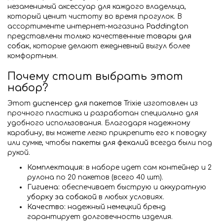
незаменимый аксессуар для каждого владельца,
который ценит чистоту во время прогулок. В
ассортименте интернет-магазина
Paddington
представлены только качественные
товары для
собак
, которые делают ежедневный выгул более
комфортным.
Почему стоит выбрать этот
набор?
Этот
диспенсер для пакетов Trixie
изготовлен из
прочного пластика и разработан специально для
удобного использования. Благодаря надежному
карабину, вы можете легко прикрепить его к поводку
или сумке, чтобы
пакеты для фекалий
всегда были под
рукой.
Комплектация:
в наборе идет сам контейнер и 2
рулона по 20 пакетов (всего 40 шт).
Гигиена:
обеспечивает быструю и аккуратную
уборку за собакой
в любых условиях.
Качество:
надежный немецкий бренд
гарантирует долговечность изделия.