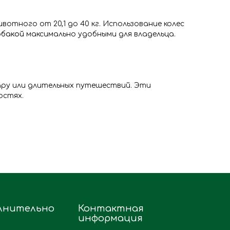
вотного от 20,1 до 40 кг. Использование колес
обакой
максимально удобными для владельца.
ару или длительных путешествий. Эти
остях.
лнительно
Контактная
информация