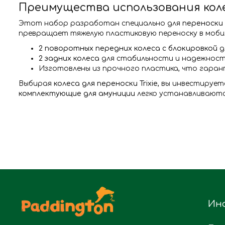
Преимущества использования колес
Этот набор разработан специально для
переноски 
превращает тяжелую пластиковую переноску в моби
2 поворотных передних колеса с блокировкой
д
2 задних колеса
для стабильности и надежност
Изготовлены из прочного пластика, что гаран
Выбирая
колеса для переноски Trixie
, вы инвестируе
комплектующие для амуниции
легко устанавливаются
Ин