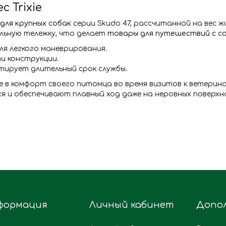
 Trixie
для крупных собак
серии Skudo 47, рассчитанной на вес жи
льную тележку, что делает
товары для путешествий с с
ля легкого маневрирования.
и конструкции.
тирует длительный срок службы.
те в комфорт своего питомца во время визитов к ветерин
 и обеспечивают плавный ход даже на неровных поверхн
формация
Личный кабинет
Допо