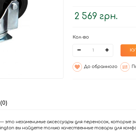
2 569 грн.
Кол-во
КУ
До обранного
П
(0)
47 — это незаменимые
аксессуары для переносок
, которые 
ington
вы найдете только качественные товары для комф