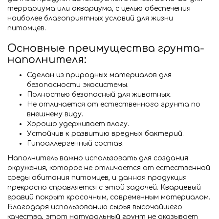
террариума или аквариума, с целью обеспечения
наиболее благоприятных условий для жизни
питомцев.
Основные преимущества грунта-
наполнителя:
Сделан из природных материалов
для
безопасности экосистемы.
Полностью безопасный для животных.
Не отличается от естественного грунта по
внешнему виду.
Хорошо удерживает влагу.
Устойчив к развитию вредных бактерий
.
Гипоаллергенный состав.
Наполнитель важно использовать для создания
окружения, которое не отличается от естественной
среды обитания питомцев, и данная продукция
прекрасно справляется с этой задачей.
Кварцевый
гравий
покрыт красочным, современным материалом.
Благодаря использованию сырья высочайшего
качества, этот
натуральный грунт
не оказывает