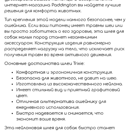
интернет-магазина
Paddington
вы найдете лучшие
решения для комфорта животных.
Тип крепления этой модели намного безопаснее, чем у
ошейника. Если ваш питомец имеет травмы шеи или
вы просто заботитесь о его здоровье, эта
шлея для
собак малых пород
станет незаменимым
аксессуаром. Конструкция изделия равномерно
распределяет нагрузку на тело, что исключает риск
получения травм во время активного движения.
Основные достоинства шлеи Trixie:
Комфортная
и эргономичная конструкция.
Безопасна для животного
, не давит на шею.
Изготовлена из высококачественного
нейлона
.
Имеет стильный вид и приятный графитовый
цвет.
Отличная альтернатива ошейнику
для
ежедневного использования.
Быстро надевается и снимается
, что
экономит ваше время.
Эта
нейлоновая шлея для собак
быстро станет