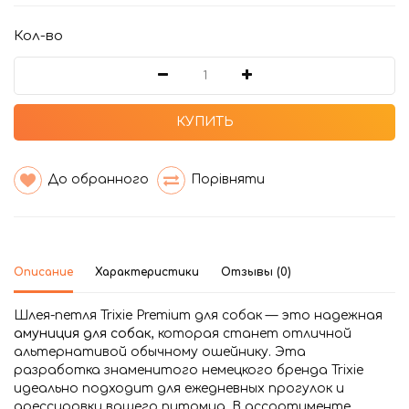
Кол-во
КУПИТЬ
До обранного
Порівняти
Описание
Характеристики
Отзывы (0)
Шлея-петля Trixie Premium для собак — это надежная
амуниция для собак
, которая станет отличной
альтернативой обычному ошейнику. Эта
разработка знаменитого немецкого бренда Trixie
идеально подходит для ежедневных прогулок и
дрессировки вашего питомца. В ассортименте