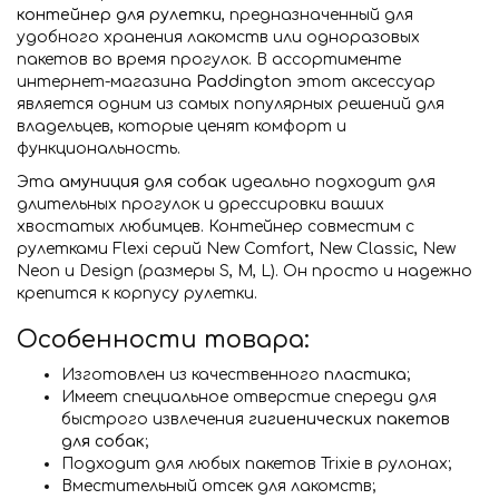
контейнер для рулетки
, предназначенный для
удобного хранения лакомств или одноразовых
пакетов во время прогулок. В ассортименте
интернет-магазина
Paddington
этот аксессуар
является одним из самых популярных решений для
владельцев, которые ценят комфорт и
функциональность.
Эта
амуниция для собак
идеально подходит для
длительных прогулок и дрессировки ваших
хвостатых любимцев. Контейнер совместим с
рулетками Flexi серий New Comfort, New Classic, New
Neon и Design (размеры S, M, L). Он просто и надежно
крепится к корпусу рулетки.
Особенности товара:
Изготовлен из качественного
пластика
;
Имеет специальное отверстие спереди для
быстрого извлечения
гигиенических пакетов
для собак
;
Подходит для любых пакетов Trixie в рулонах;
Вместительный отсек для лакомств;