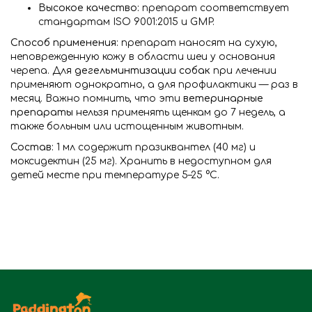
Высокое качество:
препарат соответствует
стандартам ISO 9001:2015 и GMP.
Способ применения:
препарат наносят на сухую,
неповрежденную кожу в области шеи у основания
черепа. Для
дегельминтизации собак
при лечении
применяют однократно, а для профилактики — раз в
месяц. Важно помнить, что эти
ветеринарные
препараты
нельзя применять щенкам до 7 недель, а
также больным или истощенным животным.
Состав:
1 мл содержит празиквантел (40 мг) и
моксидектин (25 мг). Хранить в недоступном для
детей месте при температуре 5–25 °С.