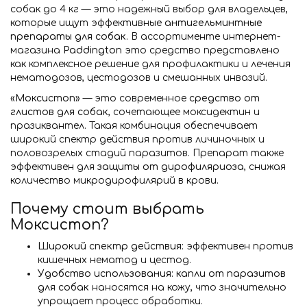
собак до 4 кг — это надежный выбор для владельцев,
которые ищут эффективные
антигельминтные
препараты для собак
. В ассортименте интернет-
магазина
Paddington
это средство представлено
как комплексное решение для профилактики и лечения
нематодозов, цестодозов и смешанных инвазий.
«
Моксистоп
» — это современное
средство от
глистов для собак
, сочетающее моксидектин и
празиквантел. Такая комбинация обеспечивает
широкий спектр действия против личиночных и
половозрелых стадий паразитов. Препарат также
эффективен для
защиты от дирофиляриоза
, снижая
количество микродирофилярий в крови.
Почему стоит выбрать
Моксистоп?
Широкий спектр действия:
эффективен против
кишечных нематод и цестод.
Удобство использования:
капли от паразитов
для собак
наносятся на кожу, что значительно
упрощает процесс обработки.