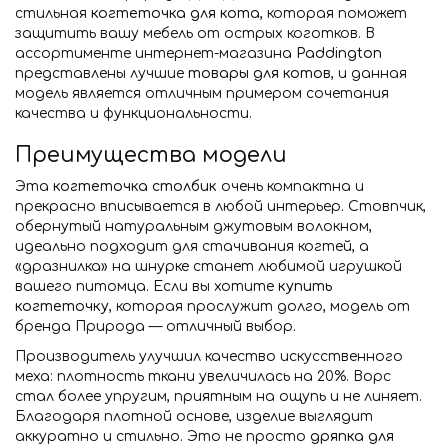
стильная
когтеточка для кота
, которая поможет
защитить вашу мебель от острых коготков. В
ассортименте интернет-магазина
Paddington
представлены лучшие
товары для котов
, и данная
модель является отличным примером сочетания
качества и функциональности.
Преимущества модели
Эта
когтеточка столбик
очень компактна и
прекрасно вписывается в любой интерьер. Стовпчик,
обернутый натуральным джутовым волокном,
идеально подходит для стачивания когтей, а
«дразнилка» на шнурке станет любимой игрушкой
вашего питомца. Если вы хотите
купить
когтеточку
, которая прослужит долго, модель от
бренда Природа — отличный выбор.
Производитель улучшил качество искусственного
меха: плотность ткани увеличилась на 20%. Ворс
стал более упругим, приятным на ощупь и не линяет.
Благодаря плотной основе, изделие выглядит
аккуратно и стильно. Это не просто
дряпка для