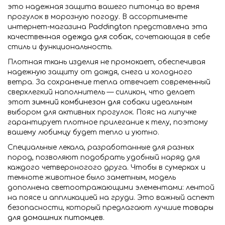
это надежная защита вашего питомца во время
прогулок в морозную погоду. В ассортименте
интернет-магазина
Paddington
представлена эта
качественная
одежда для собак
, сочетающая в себе
стиль и функциональность.
Плотная ткань изделия не промокает, обеспечивая
надежную защиту от дождя, снега и холодного
ветра. За сохранение тепла отвечает современный
сверхлегкий наполнитель — силикон, что делает
этот
зимний комбинезон для собаки
идеальным
выбором для активных прогулок. Пояс на липучке
гарантирует плотное прилегание к телу, поэтому
вашему любимцу будет тепло и уютно.
Специальные лекала, разработанные для разных
пород, позволяют подобрать удобный наряд для
каждого четвероногого друга. Чтобы в сумерках и
темноте животное было заметным, модель
дополнена светоотражающими элементами: лентой
на поясе и аппликацией на груди. Это важный аспект
безопасности, который предлагают лучшие
товары
для домашних питомцев
.