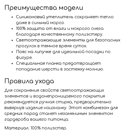
Преимущества модели
Силиконовый утеплитель
сохраняет тепло
даже в сильный мороз.
100% защита от влаги
и мокрого снега
благодаря качественному полиэстеру.
Светоотражающие элементы
для безопасных
прогулок в темное время суток.
Пояс на липучке
для идеальной посадки по
фигуре.
Специальная планка
предотвращает
попадание шерсти в застежку-молнию.
Правила ухода
Для сохранения свойств светоотражающих
элементов и водонепроницаемого покрытия
рекомендуется ручная стирка, предварительно
вывернув изделие наизнанку. Этот
комбинезон для
средних пород
станет незаменимым элементом
гардероба вашего питомца.
Материал:
100% полиэстер.