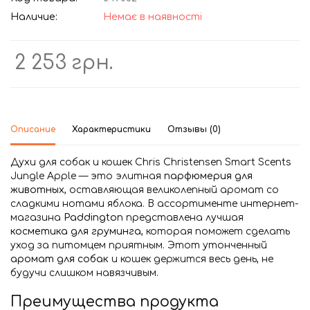
Наличие:
Немає в наявності
2 253 грн.
Описание
Характеристики
Отзывы (0)
Духи для собак и кошек Chris Christensen Smart Scents
Jungle Apple — это элитная
парфюмерия для
животных
, оставляющая великолепный аромат со
сладкими нотами яблока. В ассортименте интернет-
магазина
Paddington
представлена лучшая
косметика для груминга
, которая поможет сделать
уход за питомцем приятным. Этот утонченный
аромат для собак
и кошек держится весь день, не
будучи слишком навязчивым.
Преимущества продукта