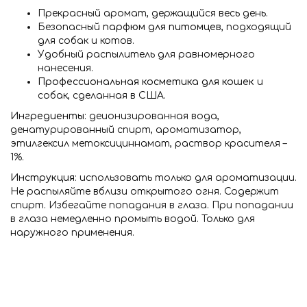
Прекрасный аромат, держащийся весь день.
Безопасный
парфюм для питомцев
, подходящий
для собак и котов.
Удобный распылитель для равномерного
нанесения.
Профессиональная косметика для кошек
и
собак, сделанная в США.
Ингредиенты
: деионизированная вода,
денатурированный спирт, ароматизатор,
этилгексил метоксициннамат, раствор красителя –
1%.
Инструкция
: использовать только для ароматизации.
Не распыляйте вблизи открытого огня. Содержит
спирт. Избегайте попадания в глаза. При попадании
в глаза немедленно промыть водой. Только для
наружного применения.