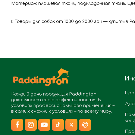
Материал
: плащевая ткань, подкладочная ткань.
Цв
Товары для собак от 1000 до 2000 грн — купить в P
Ин
Про
Каждый день продукция
Paddington
доказывает свою эффективность. В
Дос
условиях профессионального применения –
в самых сложных условиях – по всему миру.
Пол
кон
Пра