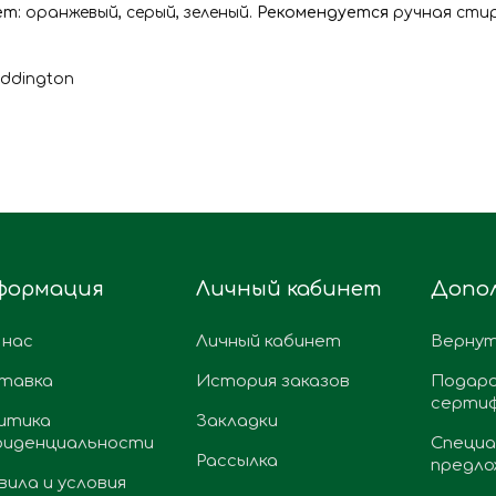
ет
: оранжевый, серый, зеленый.
Рекомендуется
ручная стир
addington
формация
Личный кабинет
Допо
 нас
Личный кабинет
Вернут
тавка
История заказов
Подар
серти
итика
Закладки
фиденциальности
Специа
Рассылка
предло
вила и условия