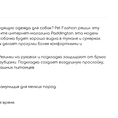
ходящую
одежда для собак
? Pet Fashion решил эту
именте интернет-магазина
Paddington
эта модель
обачка будет хорошо видна в тумане и сумерках.
ы
делает прогулки более комфортными и
Резинки на рукавах и подкладка защищают от брызг
зубцами. Подкладка создает воздушную прослойку,
машних питомцев
.
к
амуниция для мелких пород
.
 время.