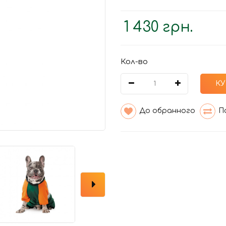
1 430 грн.
Кол-во
КУ
До обранного
П