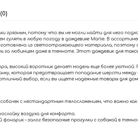
(0)
лки грязным, потому что вы не могли найти для него под
ем гулять в любую погоду в дождевике Marlie. В ассорт
изготовлена из светоотражающего материала, поэтому с
ь за любимцем даже в темноте. Этот
дождевик для такс
а, высокий воротник делает модель еще более уютной. 
планку, которая предотвращает попадание шерсти между 
 отличный выбор, если вы ищете надежные
товары для до
я собачек с нестандартным телосложением, что важно ка
рослойку воздуха для комфорта.
 фонарик – залог
безопасные прогулки с собакой
в темное