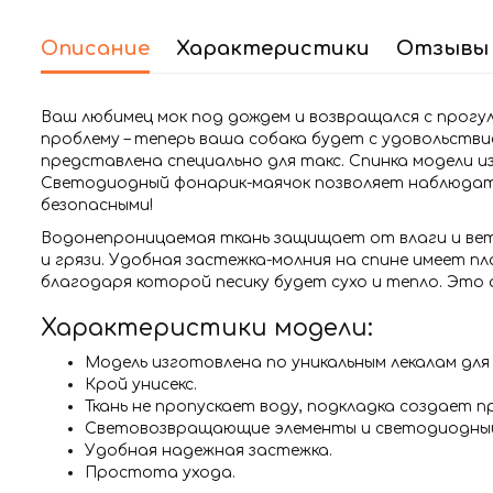
Описание
Характеристики
Отзывы 
Ваш любимец мок под дождем и возвращался с прогу
проблему – теперь ваша собака будет с удовольстви
представлена специально для такс. Спинка модели 
Светодиодный фонарик-маячок позволяет наблюдат
безопасными!
Водонепроницаемая ткань защищает от влаги и ветр
и грязи. Удобная застежка-молния на спине имеет 
благодаря которой песику будет сухо и тепло. Это
Характеристики модели:
Модель изготовлена по уникальным лекалам дл
Крой унисекс.
Ткань не пропускает воду, подкладка создает п
Световозвращающие элементы и светодиодный
Удобная надежная застежка.
Простота ухода.