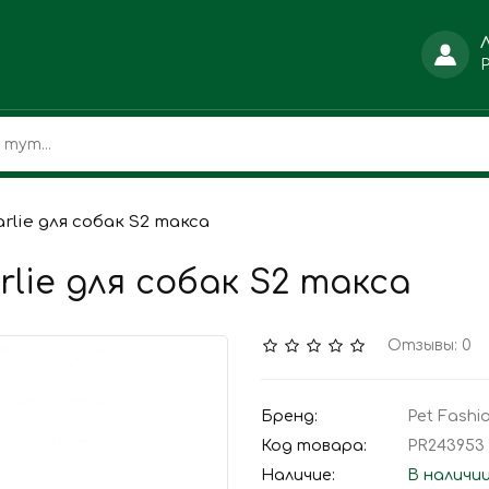
rlie для собак S2 такса
lie для собак S2 такса
Отзывы: 0
Бренд:
Pet Fashi
Код товара:
PR243953
Наличие:
В наличи