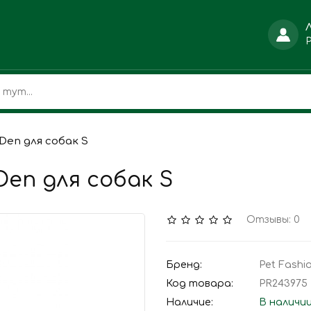
Den для собак S
Den для собак S
Отзывы: 0
Бренд:
Pet Fashi
Код товара:
PR243975
Наличие:
В наличи