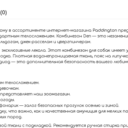
(0)
этому в ассортименте интернет-магазина
Paddington
пред
дартным телосложением. Комбинезон Den — это незамен
ульдогам, джек-расселам и цвергпинчерам.
 эксклюзивные лекала. Этот
комбинезон для собак
имеет у
одка. Плотная водонепроницаемая ткань, пояс на липучках
диод — это дополнительная безопасность вашего любимц
м телосложением.
девочкам.
о представляет наш
зоомагазин
.
погоды.
нарик — залог безопасных прогулок осенью и зимой.
ку, что важно, как и качественная
амуниция для мелких п
ных пород.
ой ткани с подкладкой. Рекомендуется ручная стирка пр