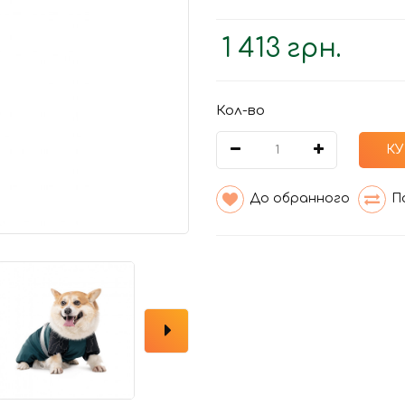
1 413 грн.
Кол-во
КУ
До обранного
П