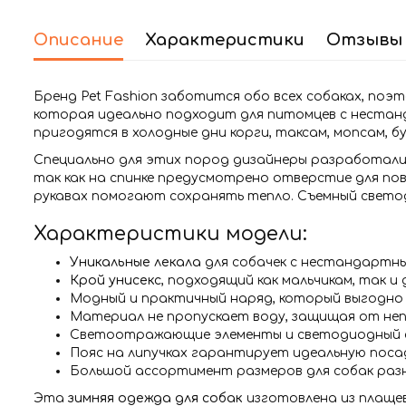
Описание
Характеристики
Отзывы 
Бренд Pet Fashion заботится обо всех собаках, по
которая идеально подходит для питомцев с нестан
пригодятся в холодные дни корги, таксам, мопсам, б
Специально для этих пород дизайнеры разработали
так как на спинке предусмотрено отверстие для пов
рукавах помогают сохранять тепло. Съемный свето
Характеристики модели:
Уникальные лекала
для собачек с нестандартны
Крой унисекс
, подходящий как мальчикам, так и 
Модный и практичный наряд, который выгодн
Материал не пропускает воду, защищая от не
Светоотражающие элементы и светодиодный фо
Пояс на липучках гарантирует идеальную посад
Большой ассортимент размеров для собак раз
Эта
зимняя одежда для собак
изготовлена из плащев