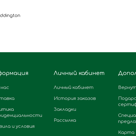
addington
формация
Личный кабинет
Допо
 нас
Личный кабинет
Вернут
тавка
История заказов
Подар
серти
итика
Закладки
фиденциальности
Специа
Рассылка
предло
вила и условия
Карта