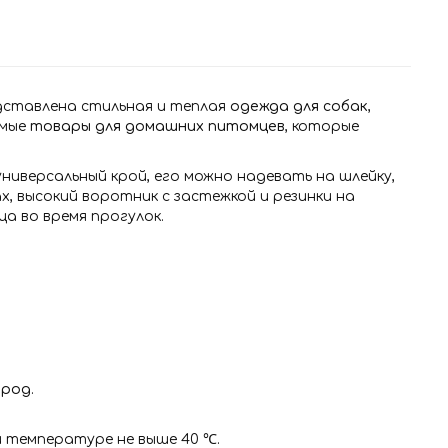
ставлена стильная и теплая
одежда для собак
,
имые
товары для домашних питомцев
, которые
ниверсальный крой, его можно надевать на шлейку,
, высокий воротник с застежкой и резинки на
а во время прогулок.
ород
.
и температуре не выше 40 ℃.