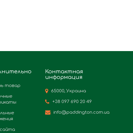
лнительно
Контактная
информация
ь товар
65000, Украина
очные
+38 097 690 20 49
фикаты
info@paddington.com.ua
льные
жения
 сайта