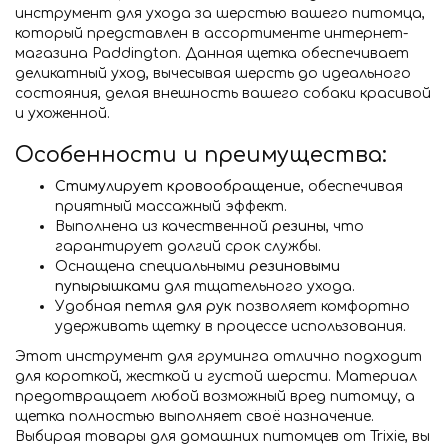
инструмент для ухода за шерстью вашего питомца,
который представлен в ассортименте интернет-
магазина Paddington. Данная щетка обеспечивает
деликатный уход, вычесывая шерсть до идеального
состояния, делая внешность вашего собаки красивой
и ухоженной.
Особенности и преимущества:
Стимулирует кровообращение
, обеспечивая
приятный массажный эффект.
Выполнена из качественной
резины
, что
гарантирует долгий срок службы.
Оснащена специальными
резиновыми
пупырышками
для тщательного ухода.
Удобная
петля для рук
позволяет комфортно
удерживать щетку в процессе использования.
Этот инструмент для груминга отлично подходит
для короткой, жесткой и густой шерсти. Материал
предотвращает любой возможный вред питомцу, а
щетка полностью выполняет своё назначение.
Выбирая товары для домашних питомцев от Trixie, вы