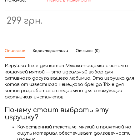
Наличие:
Немає в наявності
299 грн.
Описание
Характеристики
Отзывы (0)
Игрушка Trixie для котов Мышка-пищалка с чипом и
кошачьей мятой
— это идеальный выбор для
активного досуга вашего любимца. Эта
игрушка для
котов
от известного немецкого бренда
Trixie для
котов
разработана специально для стимуляции
охотничьих инстинктов.
Почему стоит выбрать эту
игрушку?
Качественный текстиль
: мягкий и приятный на
ощупь материал обеспечивает долговечность
изделия.