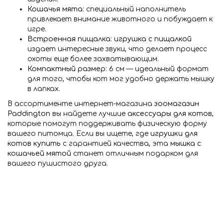
Кошачья мята
: специальный наполнитель
привлекает внимание животного и побуждает к
игре.
Встроенная пищалка
:
игрушка с пищалкой
издает интересные звуки, что делает процесс
охоты еще более захватывающим.
Компактный размер
: 6 см — идеальный формат
для того, чтобы кот мог удобно держать мышку
в лапках.
В ассортименте интернет-магазина
зоомагазин
Paddington
вы найдете лучшие
аксессуары для котов
,
которые помогут поддерживать физическую форму
вашего питомца. Если вы ищете, где
игрушки для
котов купить
с гарантией качества, эта
мышка с
кошачьей мятой
станет отличным подарком для
вашего пушистого друга.