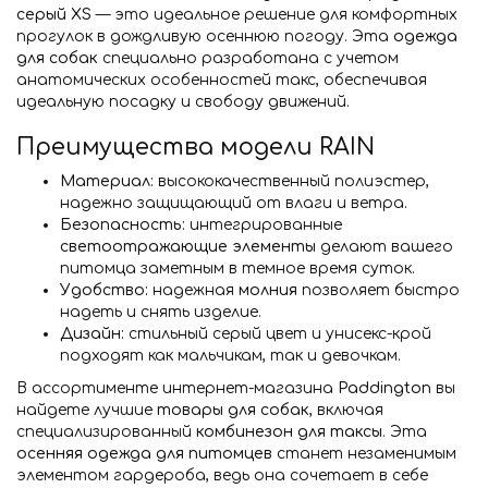
серый XS
— это идеальное решение для комфортных
прогулок в дождливую осеннюю погоду. Эта
одежда
для собак
специально разработана с учетом
анатомических особенностей такс, обеспечивая
идеальную посадку и свободу движений.
Преимущества модели RAIN
Материал:
высококачественный полиэстер,
надежно защищающий от влаги и ветра.
Безопасность:
интегрированные
светоотражающие элементы
делают вашего
питомца заметным в темное время суток.
Удобство:
надежная
молния
позволяет быстро
надеть и снять изделие.
Дизайн:
стильный серый цвет и унисекс-крой
подходят как мальчикам, так и девочкам.
В ассортименте интернет-магазина
Paddington
вы
найдете лучшие
товары для собак
, включая
специализированный
комбинезон для таксы
. Эта
осенняя одежда для питомцев
станет незаменимым
элементом гардероба, ведь она сочетает в себе