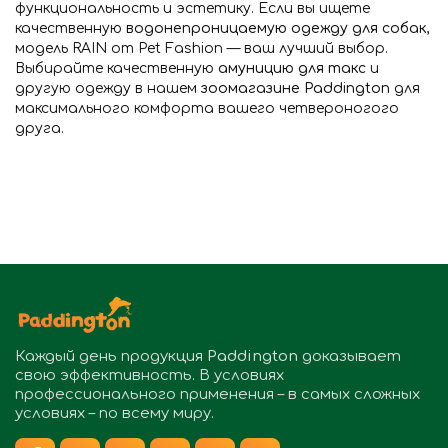
функциональность и эстетику. Если вы ищете
качественную
водонепроницаемую одежду для собак
,
модель RAIN от Pet Fashion — ваш лучший выбор.
Выбирайте качественную
амуницию для такс
и
другую одежду в нашем
зоомагазине Paddington
для
максимального комфорта вашего четвероногого
друга.
Каждый день продукция
Paddington
доказывает
свою эффективность. В условиях
профессионального применения – в самых сложных
условиях – по всему миру.