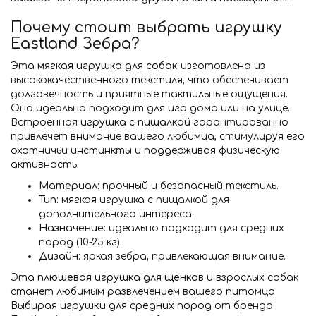
Почему стоит выбрать игрушку
Eastland Зебра?
Эта
мягкая игрушка для собак
изготовлена из
высококачественного текстиля, что обеспечивает
долговечность и приятные тактильные ощущения.
Она идеально подходит для игр дома или на улице.
Встроенная
игрушка с пищалкой
гарантированно
привлечет внимание вашего любимца, стимулируя его
охотничьи инстинкты и поддерживая физическую
активность.
Материал:
прочный и безопасный текстиль.
Тип:
мягкая игрушка с пищалкой для
дополнительного интереса.
Назначение:
идеально подходит для средних
пород (10-25 кг).
Дизайн:
яркая зебра, привлекающая внимание.
Эта
плюшевая игрушка для щенков
и взрослых собак
станет любимым развлечением вашего питомца.
Выбирая
игрушки для средних пород
от бренда