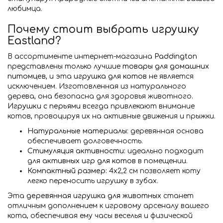
любимца.
Почему стоит выбрать игрушку
Eastland?
В ассортименте интернет-магазина
Paddington
представлены только лучшие
товары для домашних
питомцев
, и эта
игрушка для котов
не является
исключением. Изготовленная из натурального
дерева, она безопасна для здоровья животного.
Игрушки с перьями
всегда привлекают внимание
котов, провоцируя их на активные движения и прыжки.
Натуральные материалы:
деревянная основа
обеспечивает долговечность.
Стимуляция активности:
идеально подходит
для
активных игр для котов
в помещении.
Компактный размер:
4х2,2 см позволяет коту
легко переносить игрушку в зубах.
Эта
деревянная игрушка для животных
станет
отличным дополнением к игровому арсеналу вашего
кота, обеспечивая ему часы веселья и физической