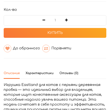
Кол-во
КУПИТЬ
До обранного
Порівняти
Описание
Характеристики
Отзывы (0)
Игрушка Eastland для котов с перьями деревянная
пробка
— это идеальный выбор для владельцев,
которые ищут качественные
аксессуары для котов
,
способные надолго увлечь вашего питомца. Эта
модель сочетает в себе простоту и эффективность,
стимулируя природные охотничьи инстинкты вашего