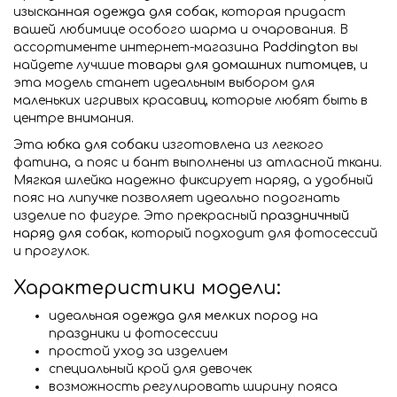
изысканная
одежда для собак
, которая придаст
вашей любимице особого шарма и очарования. В
ассортименте интернет-магазина
Paddington
вы
найдете лучшие
товары для домашних питомцев
, и
эта модель станет идеальным выбором для
маленьких игривых красавиц, которые любят быть в
центре внимания.
Эта
юбка для собаки
изготовлена из легкого
фатина, а пояс и бант выполнены из атласной ткани.
Мягкая шлейка надежно фиксирует наряд, а удобный
пояс на липучке позволяет идеально подогнать
изделие по фигуре. Это прекрасный
праздничный
наряд для собак
, который подходит для фотосессий
и прогулок.
Характеристики модели:
идеальная
одежда для мелких пород
на
праздники и фотосессии
простой уход за изделием
специальный крой для девочек
возможность регулировать ширину пояса