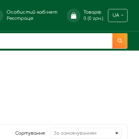
Особистий кабінет
Товарів:
UA
Реєстрація
0 (0 грн.)
Сортування: