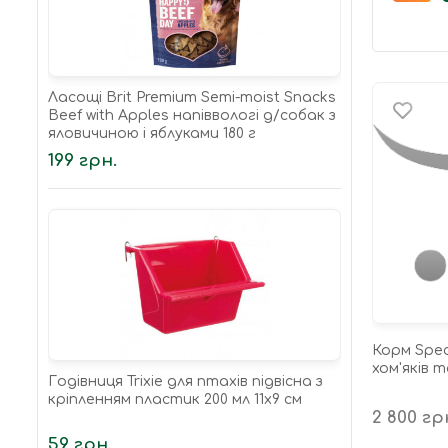
Ласощі Brit Premium Semi-moist Snacks
Beef with Apples напіввологі д/cобак з
яловичиною і яблуками 180 г
199 грн.
Корм Spec
хом'яків т
Годівниця Trixie для птахів підвісна з
кріпленням пластик 200 мл 11х9 см
2 800 гр
59 грн.