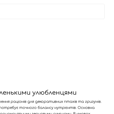
 маленькими улюбленцями
рення раціонів для декоративних птахів та гризунів.
що потребує точного балансу нутрієнтів. Основна
ні одноманітними зерновими сумішами. В умовах