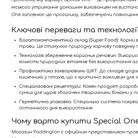
міського утримання домашнім вихованцям не вистачає 
One заповнює цю прогалину, забезпечуючи повноцінн
Ключові переваги та технології
Багатокомпонентний склад (Super Food)
: Корми 
трави. Це стимулює природну харчову поведінку 
Технологія збереження корисних речовин
: Викори
кількість природних вітамінів без використання а
Профілактика захворювань ШКТ
: До складів дод
кишечника у птахів, що є критично важливим для ї
Спеціалізовані рецептури
: Кожен продукт розробл
суміші для щурів збагачені тваринними білками у п
Герметична упаковка
: Спеціальна система пакува
останнього дня використання.
Чому варто купити Special One
Магазин Paddington є офіційним представником провід