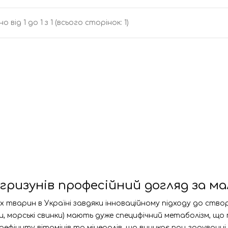
о від 1 до 1 з 1 (всього сторінок: 1)
і гризунів професійний догляд за
х тварин в Україні завдяки інноваційному підходу до ство
щури, морські свинки) мають дуже специфічний метаболізм, 
 дефіциту вітамінів та мінералів, що виникає при годуван