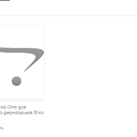
ial One для
а джунгариків 10 кг
н.