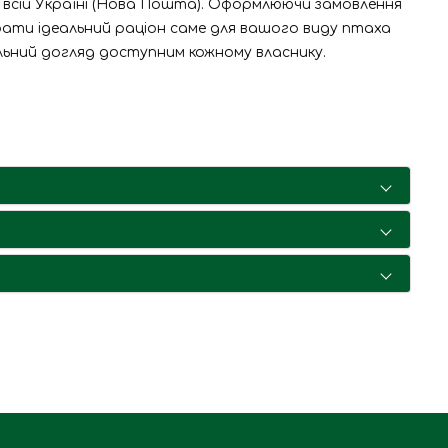
 всій Україні (Нова Пошта). Оформлюючи замовлення
брати ідеальний раціон саме для вашого виду птаха
альний догляд доступним кожному власнику.