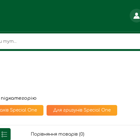
 підкатегорію
ахів Special One
Для гризунів Special One
Порівняння товарів (0)