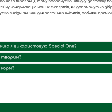
 вашого вихованця, тому пропонуємо швидку доставку по
есійну консультацію наших експертів, які допоможуть піді
ємо вигідні знижки для постійних клієнтів, роблячи премі
кщо я використовую Special One?
х тварин?
 корм?