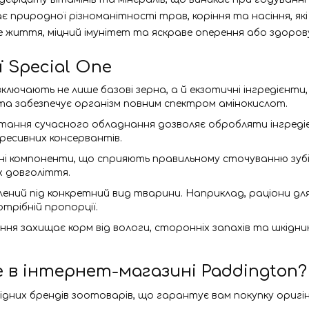
природної різноманітності трав, коріння та насіння, які в
е життя, міцний імунітет та яскраве оперення або здоров
 Special One
включають не лише базові зерна, а й екзотичні інгредієнти, 
та забезпечує організм повним спектром амінокислот.
стання сучасного обладнання дозволяє обробляти інгреді
гресивних консервантів.
ані компоненти, що сприяють правильному сточуванню зуб
х довголіття.
ений під конкретний вид тварини. Наприклад, раціони для
отрібній пропорції.
ння захищає корм від вологи, сторонніх запахів та шкідник
 в інтернет-магазині Paddington?
них брендів зоотоварів, що гарантує вам покупку оригінал