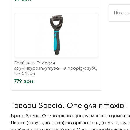
Показан
Гребінець Trixieдля
грумінгурозплутування прорідж зубці
1см 5*18см
779 грн.
Товари Special One для птахів 
Бренд Special One завоював довіру власників домашні
Птахи (папуги, канарки) та дрібні ссавці (хом'яки, 
проблема, яку вирішує Special One — це профілактика