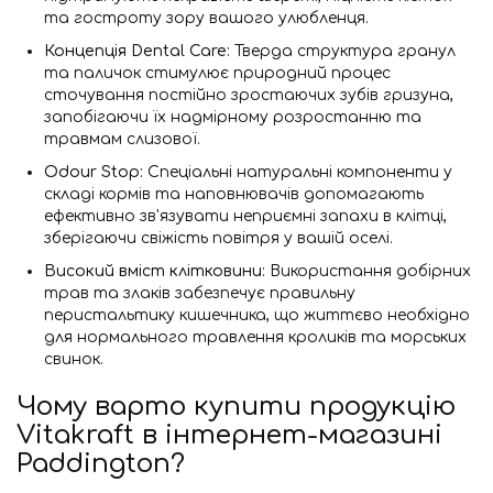
та гостроту зору вашого улюбленця.
Концепція Dental Care:
Тверда структура гранул
та паличок стимулює природний процес
сточування постійно зростаючих зубів гризуна,
запобігаючи їх надмірному розростанню та
травмам слизової.
Odour Stop:
Спеціальні натуральні компоненти у
складі кормів та наповнювачів допомагають
ефективно зв'язувати неприємні запахи в клітці,
зберігаючи свіжість повітря у вашій оселі.
Високий вміст клітковини:
Використання добірних
трав та злаків забезпечує правильну
перистальтику кишечника, що життєво необхідно
для нормального травлення кроликів та морських
свинок.
Чому варто купити продукцію
Vitakraft в інтернет-магазині
Paddington?