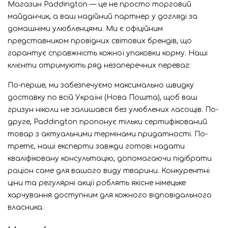
Магазин Paddington — це не просто торговий
майданчик, а ваш надійний партнер у догляді за
домашніми улюбленцями. Ми є офіційним
представником провідних світових брендів, що
гарантує справжність кожної упаковки корму. Наші
клієнти отримують ряд незаперечних переваг:
По-перше, ми забезпечуємо максимально швидку
доставку по всій Україні (Нова Пошта), щоб ваш
гризун ніколи не залишався без улюблених ласощів. По-
друге, Paddington пропонує тільки сертифікований
товар з актуальними термінами придатності. По-
третє, наші експерти завжди готові надати
кваліфіковану консультацію, допомагаючи підібрати
раціон саме для вашого виду тварини. Конкурентні
ціни та регулярні акції роблять якісне німецьке
харчування доступним для кожного відповідального
власника.