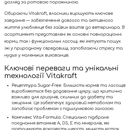
догляд за ротовою порожниною.
Обираючи Vitakraft, власники вирішують ключове
завдання — забезпечення довгого та активного
життя улюбленця без зайвих візитів до ветеринара. В
асортименті представлені як основні повнораціонні
корми, так і функціональні ласощі, які імітують пошук
їжі у природному середовищі, запобігаючи стресу та
нудьзі у маленьких вихованців.
Ключові переваги та унікальні
технології Vitakraft
Рецептура Sugar-Free:
Більшість кормів та ласощів
виробляються без додавання цукру, що критично
важливо для гризунів, схильних до діабету та
ожиріння. Це забезпечує здоровий метаболізм та
запобігає проблемам з підшлунковою залозою.
Комплекс Vita-Formula:
Спеціально підібране
поєднання вітамінів A, D3, E та мінералів, які
підтримують яскравість шерсті, міцність кісток