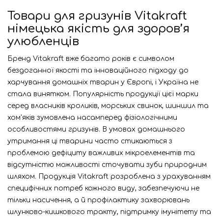
Товари для гризунів Vitakraft
німецька якість для здоров’я
улюбленців
Бренд Vitakraft вже багато років є символом
бездоганної якості та інноваційного підходу до
харчування домашніх тварин у Європі, і Україна не
стала винятком. Популярність продукції цієї марки
серед власників кроликів, морських свинок, шиншил та
хом'яків зумовлена насамперед фізіологічними
особливостями гризунів. В умовах домашнього
утримання ці тварини часто стикаються з
проблемою дефіциту важливих мікроелементів та
відсутністю можливості сточувати зуби природним
шляхом. Продукція Vitakraft розроблена з урахуванням
специфічних потреб кожного виду, забезпечуючи не
тільки насичення, а й профілактику захворювань
шлунково-кишкового тракту, підтримку імунітету та