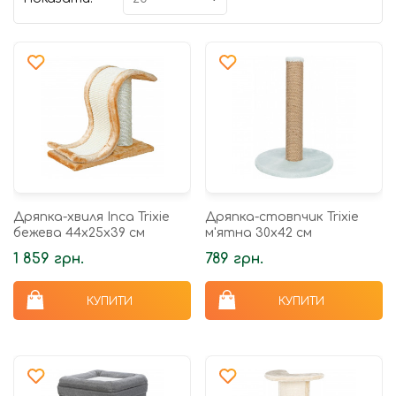
Дряпка-хвиля Inca Trixie
Дряпка-стовпчик Trixie
бежева 44х25х39 см
м'ятна 30х42 см
1 859 грн.
789 грн.
КУПИТИ
КУПИТИ