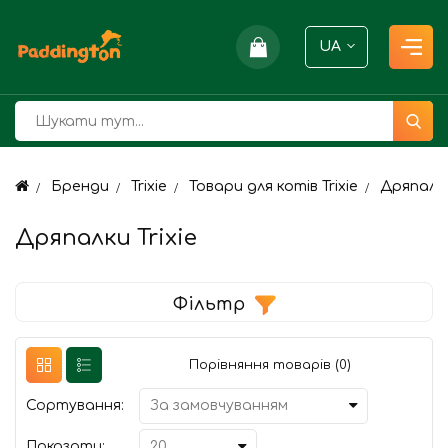
UA
Бренди
Trixie
Товари для котів Trixie
Дряпалки
Дряпалки Trixie
Фільтр
Порівняння товарів (0)
Сортування:
Показати: