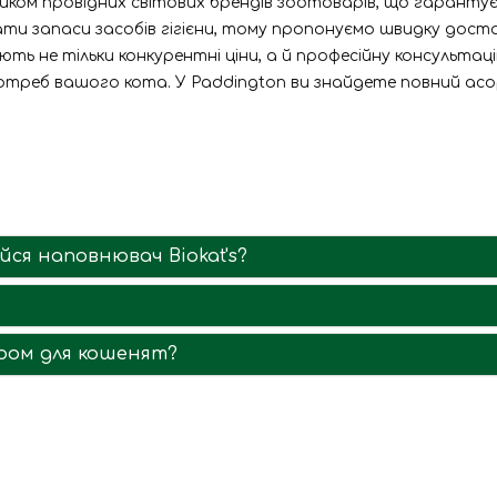
ом провідних світових брендів зоотоварів, що гарантує ва
ти запаси засобів гігієни, тому пропонуємо швидку достав
ть не тільки конкурентні ціни, а й професійну консультац
д потреб вашого кота. У Paddington ви знайдете повний а
ся наповнювач Biokat's?
ром для кошенят?