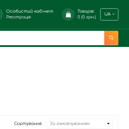
Особистий кабінет
Товарів:
UA
Реєстрація
0 (0 грн.)
Сортування: