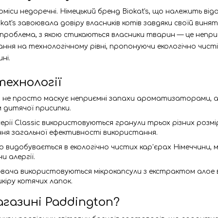
оміси недоречні. Німецький бренд Biokat's, що належить від
iokat's завоювала довіру власників котів завдяки своїй ви
проблема, з якою стикаються власники тварин — це неприє
вдання на технологічному рівні, пропонуючи екологічно чист
ні.
технології
 не просто маскує неприємні запахи ароматизаторами, а ф
 дитячої присипки.
рії Classic використовуються гранули трьох різних розмірі
ння загальної ефективності використання.
що видобувається в екологічно чистих кар'єрах Німеччини,
и алергії.
ювача використовуються мікрокапсули з екстрактом алое 
іру котячих лапок.
агазині Paddington?