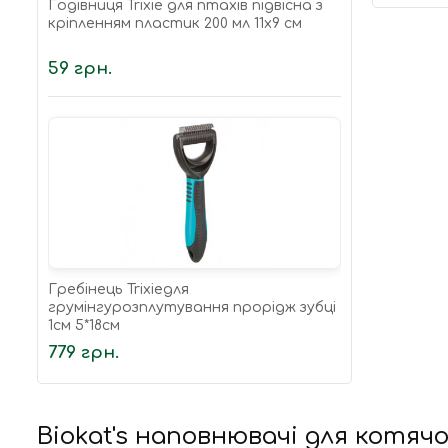
Годівниця Trixie для птахів підвісна з
кріпленням пластик 200 мл 11х9 см
59 грн.
Гребінець Trixieдля
грумінгурозплутування прорідж зубці
1см 5*18см
779 грн.
Biokat's наповнювачі для котяч