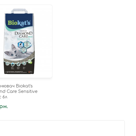
нювач Biokat's
d Care Sensitive
c 6л
рн.