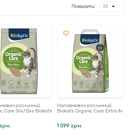
Показати:
нювач рослинний
Наповнювач рослинний
c Care 30л/12кг Biokat's
Biokat's Organic Care Extra 8л
 грн.
1 099 грн.