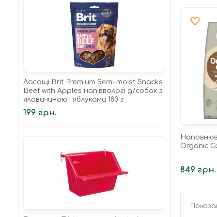
Ласощі Brit Premium Semi-moist Snacks
Beef with Apples напіввологі д/cобак з
яловичиною і яблуками 180 г
199 грн.
Наповнюв
Organic Ca
849 грн.
Показан