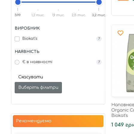
599
1,2 тис.
1,9 тис.
2,5 тис.
3,2 тис.
ВИРОБНИК
Biokat's
7
НАЯВНІСТЬ
Є в наявності
7
Скасувати
Виберіть фільтри
Наповнюв
Organic Ca
Biokat's
Рекомендуємо
1 049 гр