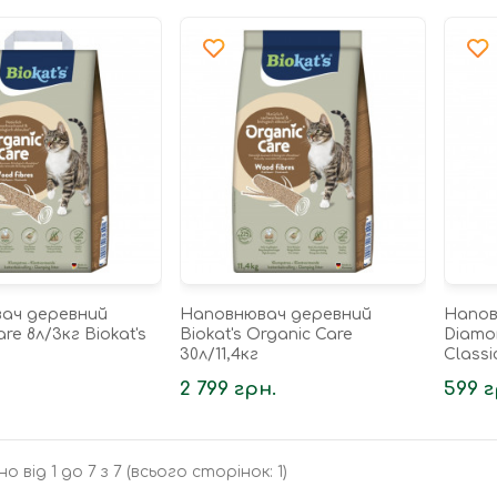
ач деревний
Наповнювач деревний
Напов
re 8л/3кг Biokat's
Biokat's Organic Care
Diamon
30л/11,4кг
Classi
2 799 грн.
599 г
о від 1 до 7 з 7 (всього сторінок: 1)