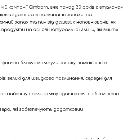
омій компанії Gimborn, вже понад 30 років є еталоном
нятковій здатності поглинати запахи та
мний запах та пил від дешевих наповнювачів, які
і продукти на основі натуральної глини, які вмить
ізично блокує молекули запаху, замінюючи їх
в: великі для швидкого поглинання, середні для
 має найвищу поглинальну здатність і є абсолютно
вера, які забезпечують додатковий