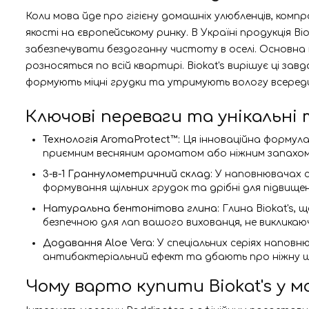
Коли мова йде про гігієну домашніх улюбленців, компр
якості на європейському ринку. В Україні продукція B
забезпечувати бездоганну чистоту в оселі. Основна 
розносяться по всій квартирі. Biokat's вирішує ці за
формують міцні грудки та утримують вологу всереди
Ключові переваги та унікальні 
Технологія AromaProtect™:
Ця інноваційна формула
приємним весняним ароматом або ніжним запахом
3-в-1 Граннулометричний склад:
У наповнювачах се
формування щільних грудок та дрібні для підвище
Натуральна бентонітова глина:
Глина Biokat's, 
безпечною для лап вашого вихованця, не викликаюч
Додавання Aloe Vera:
У спеціальних серіях наповн
антибактеріальний ефект та дбають про ніжну шк
Чому варто купити Biokat's у м