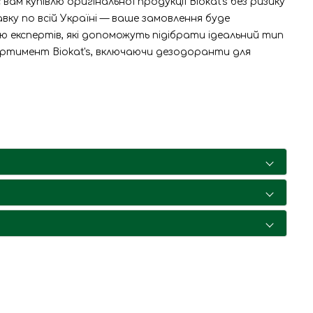
м купівлю оригінальної продукції Biokat's без ризику
ку по всій Україні — ваше замовлення буде
ію експертів, які допоможуть підібрати ідеальний тип
сортимент Biokat's, включаючи дезодоранти для