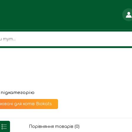
 підкатегорію
ювачі для котів Biokats
Порівняння товарів (0)