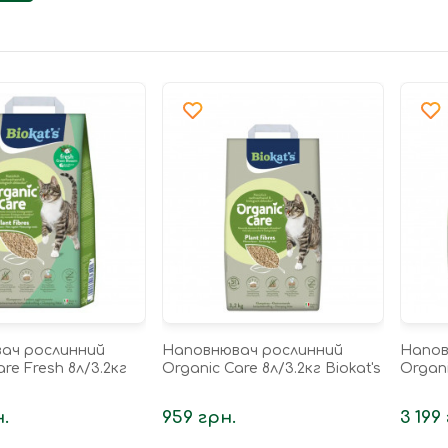
ач рослинний
Наповнювач рослинний
Напов
re Fresh 8л/3.2кг
Organic Care 8л/3.2кг Biokat's
Organi
н.
959 грн.
3 199