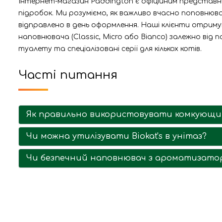
Інтернет-магазин Paddington є офіційним представник
підробок. Ми розуміємо, як важливо вчасно поповнюва
відправлено в день оформлення. Наші клієнти отримую
наповнювача (Classic, Micro або Bianco) залежно ві
туалету та спеціалізовані серії для кількох котів.
Часті питання
Як правильно використовувати комкующий
Чи можна утилізувати Biokat's в унітаз?
Чи безпечний наповнювач з ароматизато