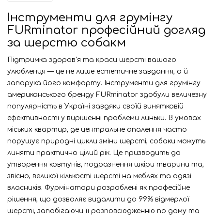
Інструменти для грумінгу
FURminator професійний догляд
за шерстю собакм
Підтримка здоров'я та краси шерсті вашого
улюбленця — це не лише естетичне завдання, а й
запорука його комфорту. Інструменти для грумінгу
американського бренду FURminator здобули величезну
популярність в Україні завдяки своїй винятковій
ефективності у вирішенні проблеми линьки. В умовах
міських квартир, де центральне опалення часто
порушує природні цикли зміни шерсті, собаки можуть
линяти практично цілий рік. Це призводить до
утворення ковтунів, подразнення шкіри тварини та,
звісно, великої кількості шерсті на меблях та одязі
власників. Фурмінатори розроблені як професійне
рішення, що дозволяє видалити до 99% відмерлої
шерсті, запобігаючи її розповсюдженню по дому та