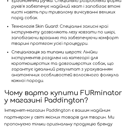
Ергономічна ручка:
Спеціально розроблена форма
руків'я забезпечує надійний хват і запобігає втомі
кисті навіть при тривалому вичісуванні великих
порід собак.
Технологія Skin Guard:
Спеціальні захисні краї
інструменту дозволяють лезу ковзати по шкірі,
запобігаючи врізанню та забезпечуючи комфорт
тварині протягом усієї процедури.
Спеціалізація за типами шерсті:
Лінійки
інструментів розділені на категорії для
короткошерстих та довгошерстих собак, що
гарантує ідеальний результат з урахуванням
анатомічних особливостей волосяного фолікула
кожної породи.
Чому варто купити FURminator
у магазині Paddington?
Інтернет-магазин Paddington є вашим надійним
партнером у світі якісних товарів для тварин. Ми
пропонуємо тільки оригінальну продукцію бренду