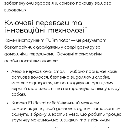
забезпечуючи здоров'я шкірного покриву вашого
вихованця.
Ключові переваги та
інноваційні технології
Кожен інструмент FURminator — це результат
багаторічних досліджень у сфері догляду за
домашніми тваринами. Основні технологічні
особливості включають:
Лезо з нержавіючої сталі:
Глибоко проникає крізь
остьове волосся, безпечно видаляючи слабке,
мертве підшерстя, не пошкоджуючи при цьому
верхній шар шерсті та не травмуючи ніжну шкіру
собаки.
Кнопка FURejector®:
Унікальний механізм
самоочищення, який дозволяє одним натисканням
скинути зібрану шерсть з леза, що робить процес
грумінгу максимально швидким та гігієнічним.