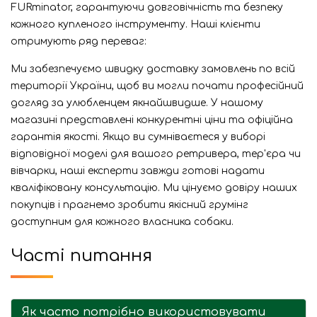
FURminator, гарантуючи довговічність та безпеку
кожного купленого інструменту. Наші клієнти
отримують ряд переваг:
Ми забезпечуємо швидку доставку замовлень по всій
території України, щоб ви могли почати професійний
догляд за улюбленцем якнайшвидше. У нашому
магазині представлені конкурентні ціни та офіційна
гарантія якості. Якщо ви сумніваєтеся у виборі
відповідної моделі для вашого ретривера, тер'єра чи
вівчарки, наші експерти завжди готові надати
кваліфіковану консультацію. Ми цінуємо довіру наших
покупців і прагнемо зробити якісний грумінг
доступним для кожного власника собаки.
Часті питання
Як часто потрібно використовувати