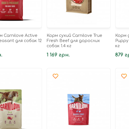
м Carnilove Active
Корм сухий Carnilove True
Корм 
easant для собак 12
Fresh Beef для дорослих
Puppy 
собак 1.4 кг
кг
.
1 169 грн.
879 г