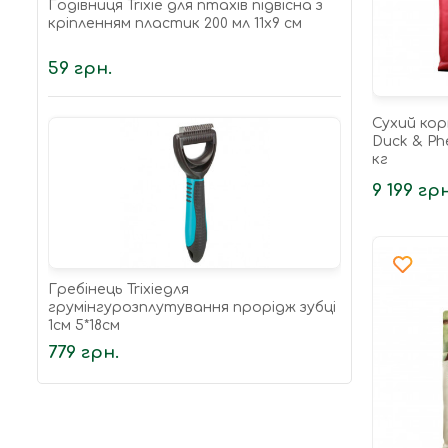
Годівниця Trixie для птахів підвісна з
кріпленням пластик 200 мл 11х9 см
59 грн.
Сухий кор
Duck & Ph
кг
9 199 грн
Гребінець Trixieдля
грумінгурозплутування прорідж зубці
1см 5*18см
779 грн.