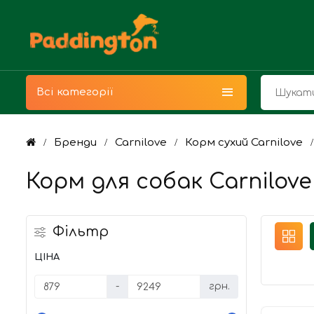
Всі категорії
Бренди
Carnilove
Корм сухий Carnilove
Корм для собак Carnilove
Фільтр
ЦІНА
-
грн.