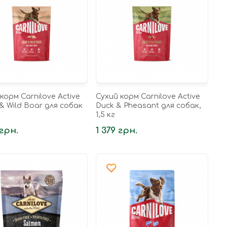
корм Carnilove Active
Сухий корм Carnilove Active
& Wild Boar для собак
Duck & Pheasant для собак,
1,5 кг
 грн.
1 379 грн.