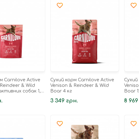
м Carnilove Active
Сухий корм Carnilove Active
Сухий 
Reindeer & Wild
Venison & Reindeer & Wild
Veniso
активних собак 1,5
Boar 4 кг
Boar 1
.
3 349 грн.
8 969