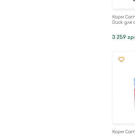
Корм Carn
Duck для с
3 259 гр
Корм Carn