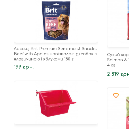
Ласощі Brit Premium Semi-moist Snacks
Beef with Apples напіввологі д/cобак з
Сухий кор
яловичиною і яблуками 180 г
Salmon & 
4 кг
199 грн.
2 819 грн