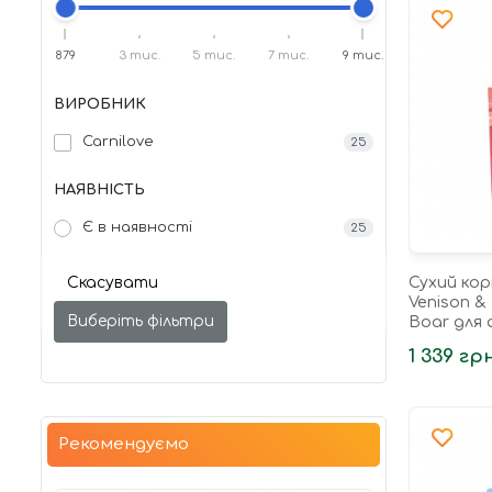
879
3 тис.
5 тис.
7 тис.
9 тис.
ВИРОБНИК
Carnilove
25
НАЯВНІСТЬ
Є в наявності
25
Скасувати
Сухий кор
Venison & 
Виберіть фільтри
Boar для 
кг
1 339 грн
Рекомендуємо