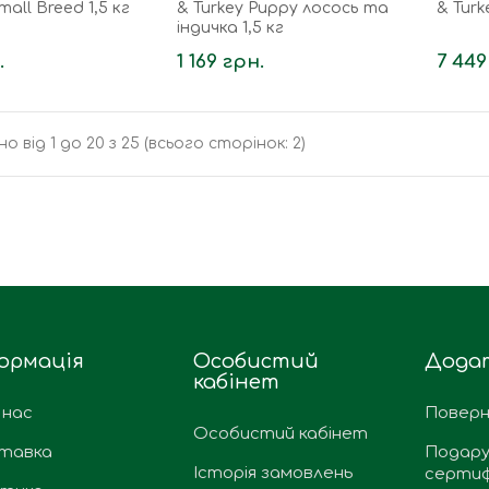
mall Breed 1,5 кг
& Turkey Puppy лосось та
& Turk
індичка 1,5 кг
.
1 169 грн.
7 449
о від 1 до 20 з 25 (всього сторінок: 2)
ормація
Особистий
Дода
кабінет
 нас
Поверн
Особистий кабінет
тавка
Подару
Історія замовлень
сертиф