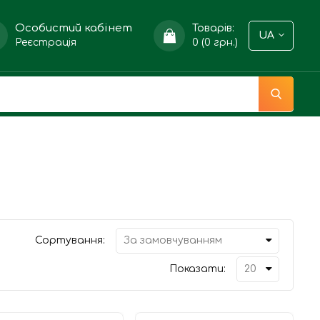
Особистий кабінет
Товарів:
UA
Реєстрація
0 (0 грн.)
Сортування:
Показати: