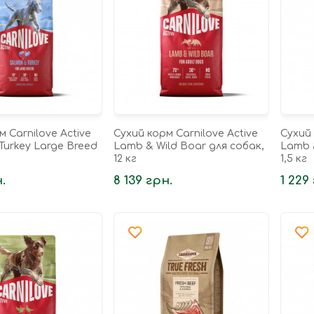
м Carnilove Active
Сухий корм Carnilove Active
Сухий 
Turkey Large Breed
Lamb & Wild Boar для собак,
Lamb 
12 кг
1,5 кг
.
8 139 грн.
1 229