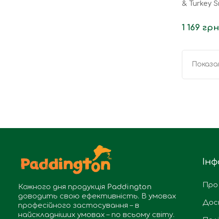
& Turkey S
1 169 грн
Показан
Інф
Про
Кожного дня продукція
Paddington
доводить свою ефективність. В умовах
Дос
професійного застосування – в
найскладніших умовах – по всьому світу.