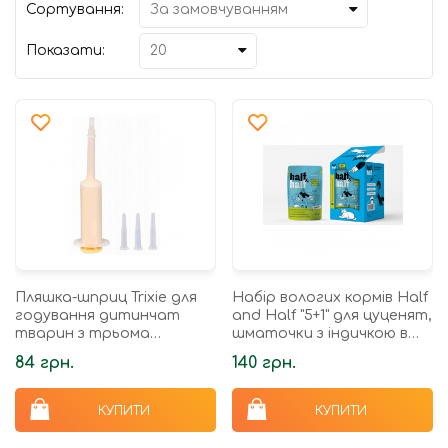
Сортування:
Показати:
Пляшка-шприц Trixie для
Набір вологих кормів Half
годування дитинчат
and Half "5+1" для цуценят,
тварин з трьома
шматочки з індичкою в
насадками пластик 10 мл
соусі, паучі, 6 шт*100 г
84 грн.
140 грн.
КУПИТИ
КУПИТИ