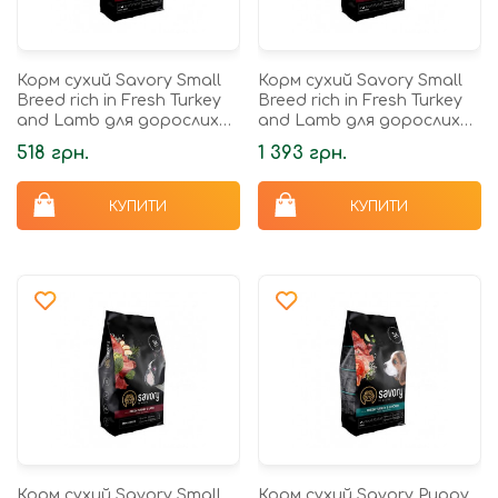
Корм сухий Savory Small
Корм сухий Savory Small
Breed rich in Fresh Turkey
Breed rich in Fresh Turkey
and Lamb для дорослих
and Lamb для дорослих
собак малих порід зі
собак малих порід до 10 кг
518 грн.
1 393 грн.
свіжим ягням та...
зі свіжим ягням...
КУПИТИ
КУПИТИ
Корм сухий Savory Small
Корм сухий Savory Puppy