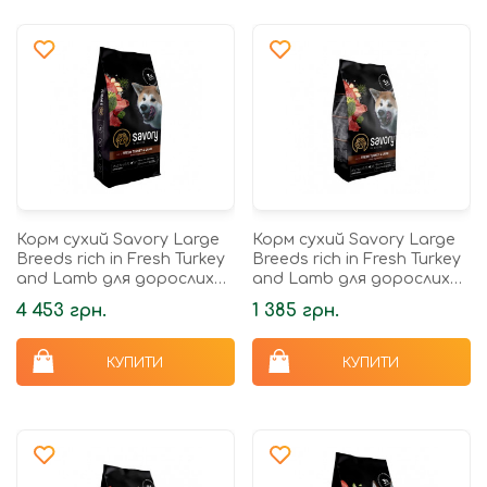
Корм сухий Savory Large
Корм сухий Savory Large
Breeds rich in Fresh Turkey
Breeds rich in Fresh Turkey
and Lamb для дорослих
and Lamb для дорослих
собак великих порід від 25
собак великих порід від 25
4 453 грн.
1 385 грн.
кг зі свіжим...
кг зі свіжим...
КУПИТИ
КУПИТИ