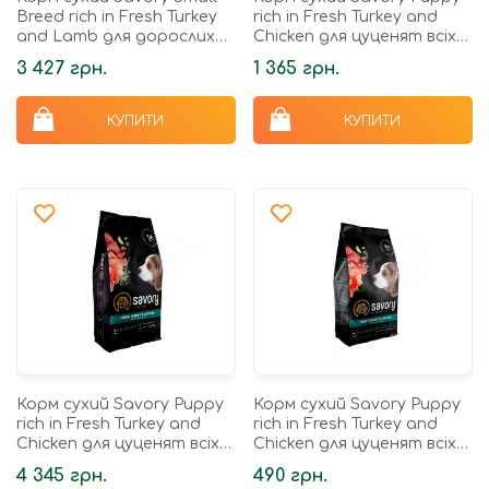
Breed rich in Fresh Turkey
rich in Fresh Turkey and
and Lamb для дорослих
Chicken для цуценят всіх
собак малих порід до 10 кг
порід зі свіжою індичкою і
3 427 грн.
1 365 грн.
зі свіжим ягням...
куркою 3 кг
КУПИТИ
КУПИТИ
Корм сухий Savory Puppy
Корм сухий Savory Puppy
rich in Fresh Turkey and
rich in Fresh Turkey and
Chicken для цуценят всіх
Chicken для цуценят всіх
порід зі свіжою індичкою і
порід зі свіжою індичкою і
4 345 грн.
490 грн.
куркою 12 кг
куркою 1 кг