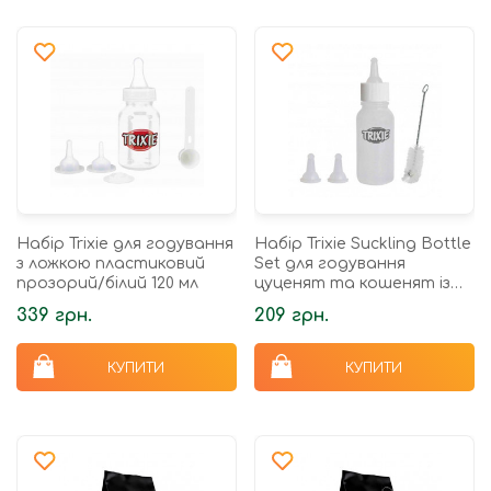
Набір Trixie для годування
Набір Trixie Suckling Bottle
з ложкою пластиковий
Set для годування
прозорий/білий 120 мл
цуценят та кошенят із
щіточкою та 3
339 грн.
209 грн.
силіконовими сосками 57
мл
КУПИТИ
КУПИТИ