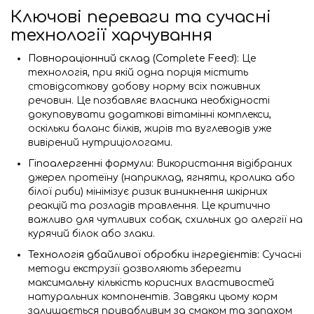
Ключові переваги та сучасні
технології харчування
Повнораціонний склад (Complete Feed):
Це
технологія, при якій одна порція містить
стовідсоткову добову норму всіх поживних
речовин. Це позбавляє власника необхідності
докуповувати додаткові вітамінні комплекси,
оскільки баланс білків, жирів та вуглеводів уже
вивірений нутриціологами.
Гіпоалергенні формули:
Використання відібраних
джерел протеїну (наприклад, ягняти, кролика або
білої риби) мінімізує ризик виникнення шкірних
реакцій та розладів травлення. Це критично
важливо для чутливих собак, схильних до алергії на
курячий білок або злаки.
Технологія дбайливої обробки інгредієнтів:
Сучасні
методи екструзії дозволяють зберегти
максимальну кількість корисних властивостей
натуральних компонентів. Завдяки цьому корм
залишається привабливим за смаком та запахом