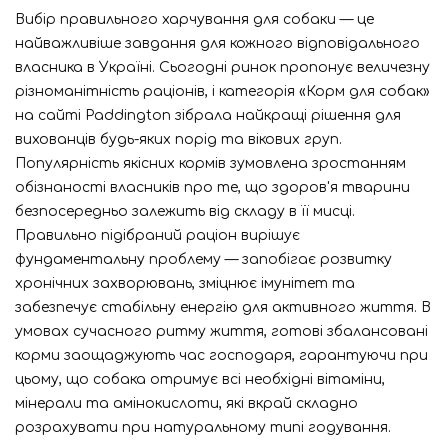
Вибір правильного харчування для собаки — це
найважливіше завдання для кожного відповідального
власника в Україні. Сьогодні ринок пропонує величезну
різноманітність раціонів, і категорія «Корм для собак»
на сайті Paddington зібрала найкращі рішення для
вихованців будь-яких порід та вікових груп.
Популярність якісних кормів зумовлена зростанням
обізнаності власників про те, що здоров'я тварини
безпосередньо залежить від складу в її мисці.
Правильно підібраний раціон вирішує
фундаментальну проблему — запобігає розвитку
хронічних захворювань, зміцнює імунітет та
забезпечує стабільну енергію для активного життя. В
умовах сучасного ритму життя, готові збалансовані
корми заощаджують час господаря, гарантуючи при
цьому, що собака отримує всі необхідні вітаміни,
мінерали та амінокислоти, які вкрай складно
розрахувати при натуральному типі годування.