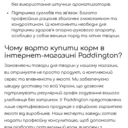
без використання штучних ароматизаторів.
Підтримка суглобів та зв'язок:
Багато
професійних раціонів збагачені глюкозаміном та
хондроїтином. Ці компоненти необхідні для
підтримки здоров'я опорно-рухового апарату,
особливо у собак великих порід та літніх тварин.
Чому варто купити корм в
інтернет-магазині Paddington?
Замовляючи товари для тварин у нашому магазині,
ви отримуєте не просто продукт, а комплексний
сервіс та впевненість у якості. Ми забезпечуємо
швидку доставку по всій Україні, що дозволяє
підтримувати регулярний графік годування вашого
улюбленця без затримок. У Paddington представлена
лише сертифікована продукція з офіційною гарантією
якості від виробників. Наші експерти завжди готові
надати професійну консультацію, щоб допомогти
вам підібрати оптимальний корм, виходячи з