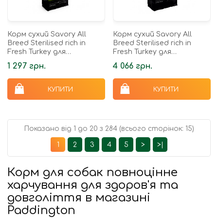
Корм сухий Savory All
Корм сухий Savory All
Breed Sterilised rich in
Breed Sterilised rich in
Fresh Turkey для
Fresh Turkey для
стерилізованих собак усіх
стерилізованих собак усіх
1 297 грн.
4 066 грн.
порід зі свіжою індичкою 3
порід зі свіжою індичкою 12
кг
кг
КУПИТИ
КУПИТИ
Показано від 1 до 20 з 284 (всього сторінок: 15)
1
2
3
4
5
>
>|
Корм для собак повноцінне
харчування для здоров'я та
довголіття в магазині
Paddington