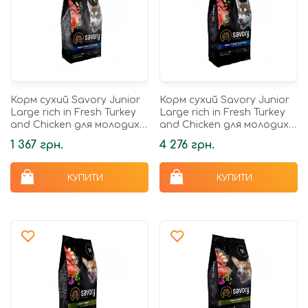
Корм сухий Savory Junior
Корм сухий Savory Junior
Large rich in Fresh Turkey
Large rich in Fresh Turkey
and Chicken для молодих
and Chicken для молодих
собак великих порід від 25
собак великих порід від 25
1 367 грн.
4 276 грн.
кг зі свіжою...
кг зі свіжою...
КУПИТИ
КУПИТИ