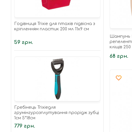
Годівниця Trixie для птахів підвісна з
кріпленням пластик 200 мл 11х9 см
Шампунь Б
59 грн.
репелентн
кліщів 250
68 грн.
Гребінець Trixieдля
грумінгурозплутування прорідж зубці
1см 5*18см
779 грн.