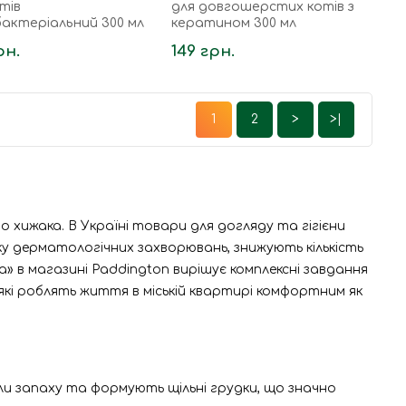
тів
для довгошерстих котів з
актеріальний 300 мл
кератином 300 мл
рн.
149 грн.
1
2
>
>|
хижака. В Україні товари для догляду та гігієни
тку дерматологічних захворювань, знижують кількість
 в магазині Paddington вирішує комплексні завдання
які роблять життя в міській квартирі комфортним як
ли запаху та формують щільні грудки, що значно