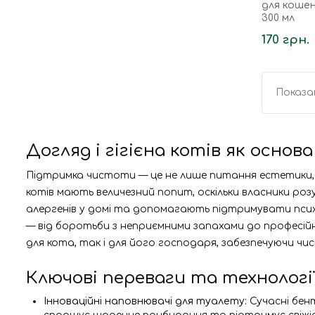
для коше
300 мл
170 грн.
Показан
Догляд і гігієна котів як осно
Підтримка чистоти — це не лише питання естетики, 
котів мають величезний попит, оскільки власники роз
алергенів у домі та допомагають підтримувати психо
— від боротьби з неприємними запахами до професійн
для кота, так і для його господаря, забезпечуючи чис
Ключові переваги та технологі
Інноваційні наповнювачі для туалету:
Сучасні бен