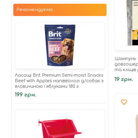
Рекомендуємо
Шампунь 
довгошерс
та кліщів
Ласощі Brit Premium Semi-moist Snacks
19 грн.
Beef with Apples напіввологі д/cобак з
яловичиною і яблуками 180 г
199 грн.