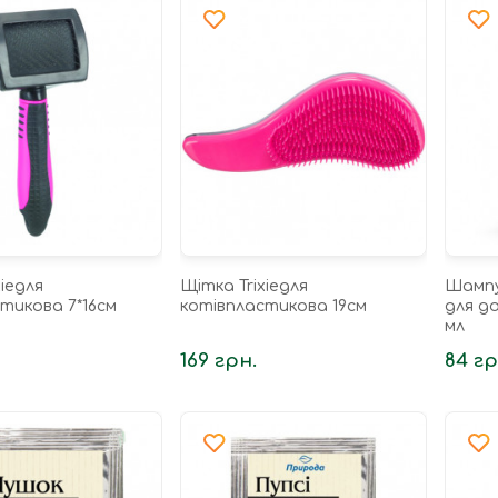
xieдля
Щітка Trixieдля
Шампу
тикова 7*16см
котівпластикова 19см
для д
мл
169 грн.
84 гр