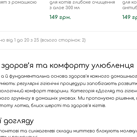
нят з ромашкою
для котів глибоке очищення
для ко
з алое 300 мл
антиб
149 грн.
149 г
о від 1 до 20 з 25 (всього сторінок: 2)
ва здоров’я та комфорту улюбленця
а й фундаментальна основа здоров'я кожного домашнього 
уміють: регулярні гігієнічні процедури запобігають розви
логічний комфорт тварини. Категорія «Догляд та гігієна»
ого грумінгу в домашніх умовах. Ми пропонуємо рішення, 
тоту лотка, блиск шерсті та здоров'я кігтів.
ї догляду
тонітові та силікагелеві склади миттєво блокують молеку