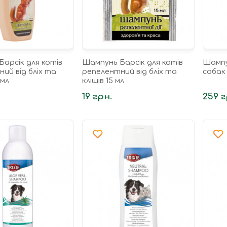
арсік для котів
Шампунь Барсік для котів
Шампун
ий від бліх та
репелентний від бліх та
собак 
 мл
кліщів 15 мл
19 грн.
259 г