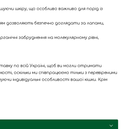
ючи шкіру, що особливо важливо для порід із
ям дозволяють безпечно доглядати за лапами,
ганічні забруднення на молекулярному рівні,
авку по всій Україні, щоб ви могли отримати
ості, оскільки ми співпрацюємо тільки з перевіреними
ючи індивідуальні особливості вашої кішки. Крім