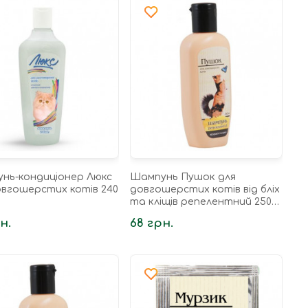
нь-кондиціонер Люкс
Шампунь Пушок для
овгошерстих котів 240
довгошерстих котів від бліх
та кліщів репелентний 250
мл
н.
68 грн.