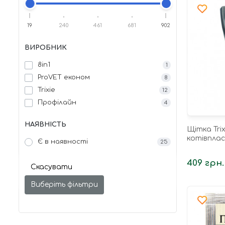
19
240
461
681
902
ВИРОБНИК
8in1
1
ProVET економ
8
Trixie
12
Профілайн
4
НАЯВНІСТЬ
Щітка Tri
котівплас
Є в наявності
25
409 грн.
Скасувати
Виберіть фільтри