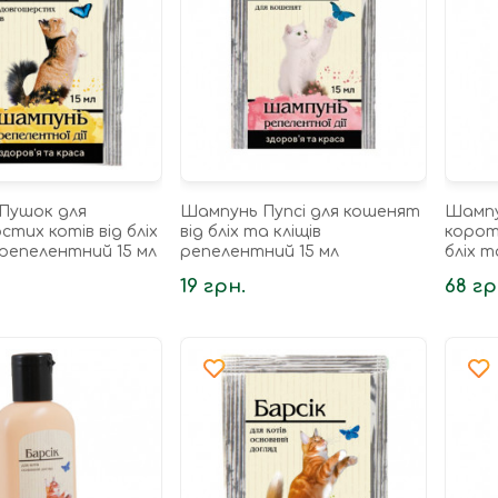
Пушок для
Шампунь Пупсі для кошенят
Шампу
тих котів від бліх
від бліх та кліщів
корот
 репелентний 15 мл
репелентний 15 мл
бліх т
250 мл
19 грн.
68 гр