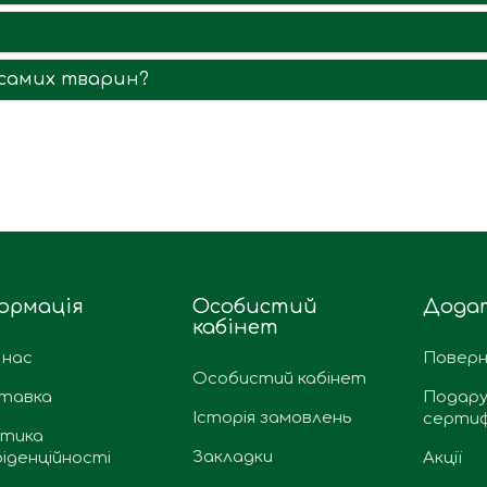
я самих тварин?
ормація
Особистий
Дода
кабінет
 нас
Поверн
Особистий кабінет
тавка
Подару
Історія замовлень
сертиф
ітика
Закладки
іденційності
Акції