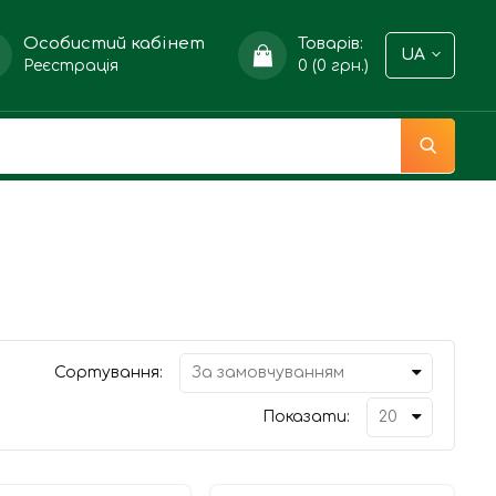
Особистий кабінет
Товарів:
UA
Реєстрація
0 (0 грн.)
Сортування:
Показати: