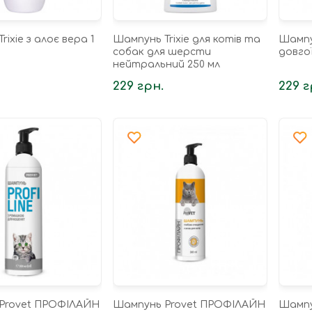
ixie з алоє вера 1
Шампунь Trixie для котів та
Шампун
собак для шерсти
довгої
нейтральний 250 мл
229 грн.
229 г
Provet ПРОФІЛАЙН
Шампунь Provet ПРОФІЛАЙН
Шампу