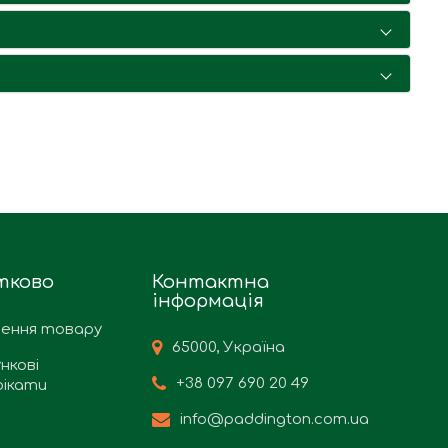
тково
Контактна
інформація
ення товару
65000, Україна
нкові
+38 097 690 20 49
ікати
info@paddington.com.ua