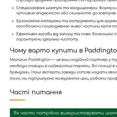
спрощує щоденне прибирання та підтримує свіжіс
Спеціалізовані шампуні та кондиціонери:
Формули 
чутливим епідермісом або схильністю до ковтунів.
Ергономічні кігтерізки та інструменти для грумін
запобігаючи пошкодженню живої частини кігтя та
Ефективні засоби від запаху та плям:
Біоензимні о
гарантуючи ідеальну чистоту.
Чому варто купити в Paddingt
Магазин Paddington — це ваш надійний партнер у ту
необхідні товари в найкоротші терміни. Всі позиції 
брендами. Наші експерти завжди готові надати кваліф
того, ми підтримуємо конкурентні ціни, роблячи про
Часті питання
Як часто потрібно використовувати шамп