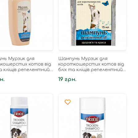
нь Мурзик для
Шампунь Мурзик для
кошерстих котов від
короткошерстих котов від
а кліщів репелентний
бліх та кліщів репелентний
15 мл
н.
19 грн.