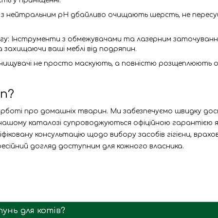
ть у приміщенні.
з нейтральним pH дбайливо очищають шерсть, не пересушу
гу:
Інструменти з обмежувачами та лазерним заточуванн
 захищаючи ваші меблі від подряпин.
чищувачі не просто маскують, а повністю розщеплюють ор
on?
рботі про домашніх тварин. Ми забезпечуємо швидку дост
в нашому каталозі супроводжуються офіційною гарантією як
іковану консультацію щодо вибору засобів гігієни, врахову
фесійний догляд доступним для кожного власника.
унь для котів?