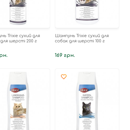
ь Trixie сухий для
Шампунь Trixie сухий для
для шерсті 200 г
собак для шерсті 100 г
рн.
169 грн.