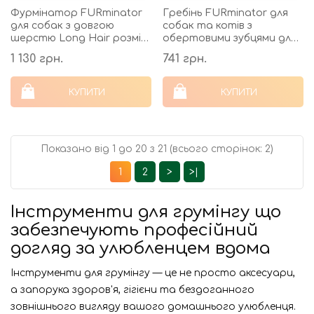
Фурмінатор FURminator
Гребінь FURminator для
для собак з довгою
собак та котів з
шерстю Long Hair розмір
обертовими зубцями для
XS
густої шерсті
1 130 грн.
741 грн.
КУПИТИ
КУПИТИ
Показано від 1 до 20 з 21 (всього сторінок: 2)
1
2
>
>|
Інструменти для грумінгу що
забезпечують професійний
догляд за улюбленцем вдома
Інструменти для грумінгу — це не просто аксесуари,
а запорука здоров'я, гігієни та бездоганного
зовнішнього вигляду вашого домашнього улюбленця.