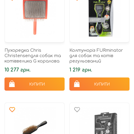
Пухоредка Chris
Колтуноріз FURminator
Christensenдля собак та
для собак та котів
котіввелика G коралова
регульований
10 277 грн.
1 219 грн.
КУПИТИ
КУПИТИ