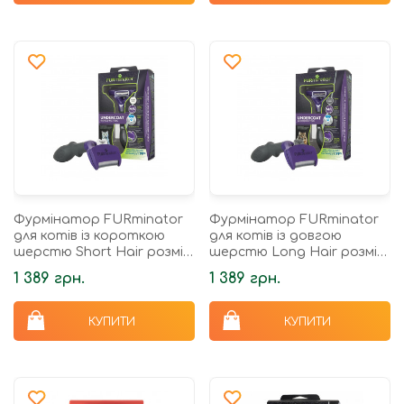
Фурмінатор FURminator
Фурмінатор FURminator
для котів із короткою
для котів із довгою
шерстю Short Hair розмір
шерстю Long Hair розмір
L
М/L
1 389 грн.
1 389 грн.
КУПИТИ
КУПИТИ