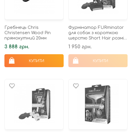
Гребінець Chris
Фурмінатор FURminator
Christensen Wood Pin
для собак з короткою
прямокутний 20мм
шерстю Short Hair розмір
L
3 888 грн.
1 950 грн.
КУПИТИ
КУПИТИ