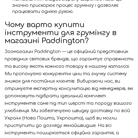
значно прискорює процес грумінгу і дозволяє
працювати однією рукою.
Чому варто купити
інструменти для грумінгу в
магазині Paddington?
Зоомагазин Paddington — це офіційний представник
провідних світових брендів, що гарантує справжність
та високу якість кожного товару в нашому каталозі.
Ми пропонуємо конкурентні ціни та гнучку систему
знижок для постійних клієнтів. Вибираючи нас, ви
отримуєте експертну консультацію від менеджерів, які
допоможуть підібрати ідеальний комплект
інструментів саме під тип шерсті та породу вашого
улюбленця. Ми забезпечуємо швидку доставку по всій
Україні (Нова Пошта, Укрпошта), щоб ви могли
приступити до догляду якнайшвидше. На всі
інструменти поширюється офіційна гарантія, а