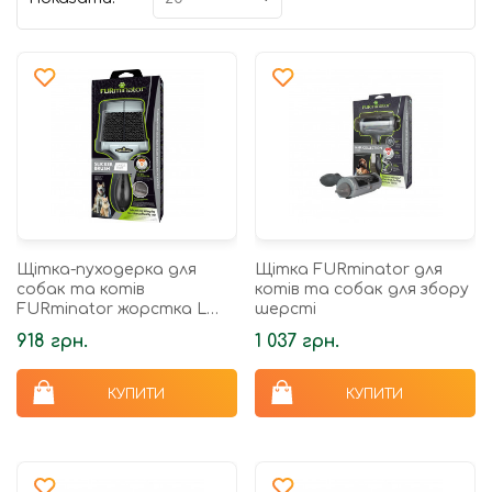
Щітка-пуходерка для
Щітка FURminator для
собак та котів
котів та собак для збору
FURminator жорстка L
шерсті
20,5 х 9,5 х 1,5 см
918 грн.
1 037 грн.
КУПИТИ
КУПИТИ