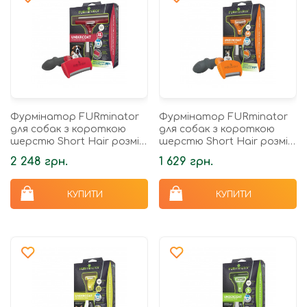
Фурмінатор FURminator
Фурмінатор FURminator
для собак з короткою
для собак з короткою
шерстю Short Hair розмір
шерстю Short Hair розмір
ХL
М
2 248 грн.
1 629 грн.
КУПИТИ
КУПИТИ