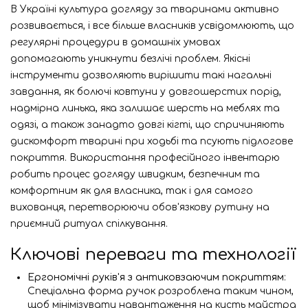
В Україні культура догляду за тваринами активно
розвивається, і все більше власників усвідомлюють, що
регулярні процедури в домашніх умовах
допомагають уникнути безлічі проблем. Якісні
інструменти дозволяють вирішити такі нагальні
завдання, як болючі ковтуни у довгошерстих порід,
надмірна линька, яка залишає шерсть на меблях та
одязі, а також занадто довгі кігті, що спричиняють
дискомфорт тварині при ходьбі та псують підлогове
покриття. Використання професійного інвентарю
робить процес догляду швидким, безпечним та
комфортним як для власника, так і для самого
вихованця, перетворюючи обов'язкову рутину на
приємний ритуал спілкування.
Ключові переваги та технології
Ергономічні руків'я з антиковзаючим покриттям
:
Спеціальна форма ручок розроблена таким чином,
щоб мінімізувати навантаження на кисть майстра