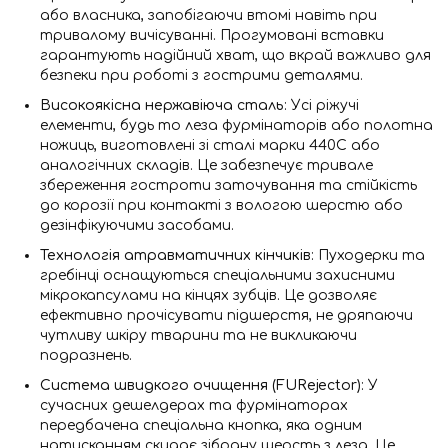
або власника, запобігаючи втомі навіть при
тривалому вичісуванні. Прогумовані вставки
гарантують надійний хват, що вкрай важливо для
безпеки при роботі з гострими деталями.
Високоякісна нержавіюча сталь
: Усі ріжучі
елементи, будь то леза фурмінаторів або полотна
ножиць, виготовлені зі сталі марки 440C або
аналогічних складів. Це забезпечує тривале
збереження гостроти заточування та стійкість
до корозії при контакті з вологою шерстю або
дезінфікуючими засобами.
Технологія атравматичних кінчиків
: Пуходерки та
гребінці оснащуються спеціальними захисними
мікрокапсулами на кінцях зубців. Це дозволяє
ефективно прочісувати підшерстя, не дряпаючи
чутливу шкіру тварини та не викликаючи
подразнень.
Система швидкого очищення (FURejector)
: У
сучасних дешелдерах та фурмінаторах
передбачена спеціальна кнопка, яка одним
натисканням скидає зібрану шерсть з леза. Це