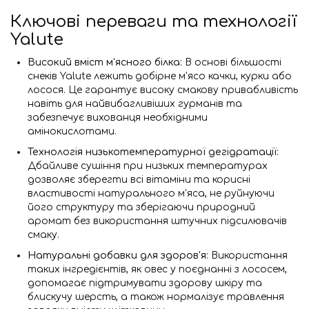
Ключові переваги та технології
Yalute
Високий вміст м'ясного білка:
В основі більшості
снеків Yalute лежить добірне м'ясо качки, курки або
лосося. Це гарантує високу смакову привабливість
навіть для найвибагливіших гурманів та
забезпечує вихованця необхідними
амінокислотами.
Технологія низькотемпературної дегідратації:
Дбайливе сушіння при низьких температурах
дозволяє зберегти всі вітаміни та корисні
властивості натурального м'яса, не руйнуючи
його структуру та зберігаючи природний
аромат без використання штучних підсилювачів
смаку.
Натуральні добавки для здоров'я:
Використання
таких інгредієнтів, як овес у поєднанні з лососем,
допомагає підтримувати здорову шкіру та
блискучу шерсть, а також нормалізує травлення