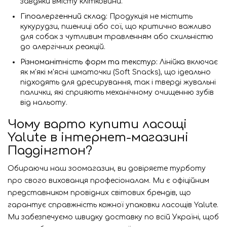
завдяки вмісту клітковини.
Гіпоалергенний склад:
Продукція не містить
кукурудзи, пшениці або сої, що критично важливо
для собак з чутливим травленням або схильністю
до алергічних реакцій.
Різноманітність форм та текстур:
Лінійка включає
як м'які м'ясні шматочки (Soft Snacks), що ідеально
підходять для дресирування, так і тверді жувальні
палички, які сприяють механічному очищенню зубів
від нальоту.
Чому варто купити ласощі
Yalute в інтернет-магазині
Паддінгтон?
Обираючи наш зоомагазин, ви довіряєте турботу
про свого вихованця професіоналам. Ми є офіційним
представником провідних світових брендів, що
гарантує справжність кожної упаковки ласощів Yalute.
Ми забезпечуємо швидку доставку по всій Україні, щоб