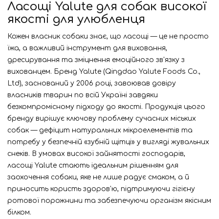
Ласощі Yalute для собак високої
якості для улюбленця
Кожен власник собаки знає, що ласощі — це не просто
їжа, а важливий інструмент для виховання,
дресирування та зміцнення емоційного зв'язку з
вихованцем. Бренд Yalute (Qingdao Yalute Foods Co.,
Ltd), заснований у 2006 році, завоював довіру
власників тварин по всій Україні завдяки
безкомпромісному підходу до якості. Продукція цього
бренду вирішує ключову проблему сучасних міських
собак — дефіцит натуральних мікроелементів та
потребу у безпечній «зубній щітці» у вигляді жувальних
снеків. В умовах високої зайнятості господарів,
ласощі Yalute стають ідеальним рішенням для
заохочення собаки, яке не лише радує смаком, а й
приносить користь здоров'ю, підтримуючи гігієну
ротової порожнини та забезпечуючи організм якісним
білком.