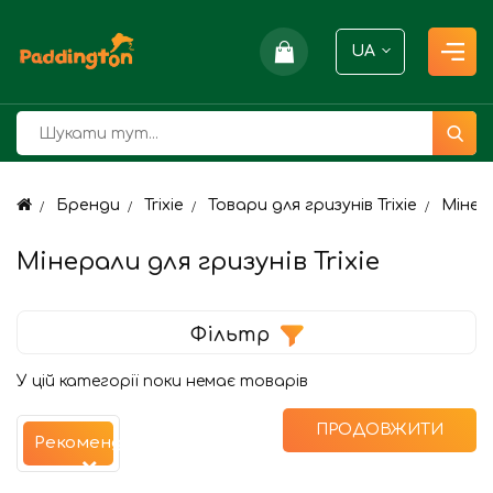
UA
Бренди
Trixie
Товари для гризунів Trixie
Мінера
Мінерали для гризунів Trixie
Фільтр
У цій категорії поки немає товарів
ПРОДОВЖИТИ
Рекомендуємо