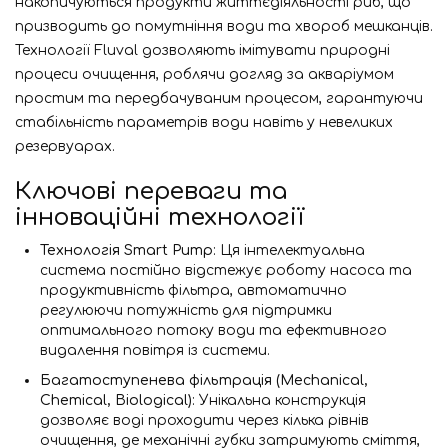
накопичуються продукти життєдіяльності риб, що
призводить до помутніння води та хвороб мешканців.
Технології Fluval дозволяють імітувати природні
процеси очищення, роблячи догляд за акваріумом
простим та передбачуваним процесом, гарантуючи
стабільність параметрів води навіть у невеликих
резервуарах.
Ключові переваги та
інноваційні технології
Технологія Smart Pump
: Ця інтелектуальна
система постійно відстежує роботу насоса та
продуктивність фільтра, автоматично
регулюючи потужність для підтримки
оптимального потоку води та ефективного
видалення повітря із системи.
Багатоступенева фільтрація (Mechanical,
Chemical, Biological)
: Унікальна конструкція
дозволяє воді проходити через кілька рівнів
очищення, де механічні губки затримують сміття,