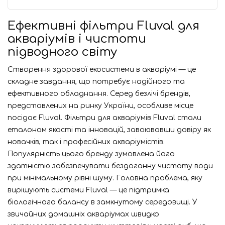
Ефективні фільтри Fluval для
акваріумів і чистоти
підводного світу
Створення здорової екосистеми в акваріумі — це
складне завдання, що потребує надійного та
ефективного обладнання. Серед безлічі брендів,
представлених на ринку України, особливе місце
посідає Fluval. Фільтри для акваріумів Fluval стали
еталоном якості та інновацій, завоювавши довіру як
новачків, так і професійних акваріумістів.
Популярність цього бренду зумовлена його
здатністю забезпечувати бездоганну чистоту води
при мінімальному рівні шуму. Головна проблема, яку
вирішують системи Fluval — це підтримка
біологічного балансу в замкнутому середовищі. У
звичайних домашніх акваріумах швидко