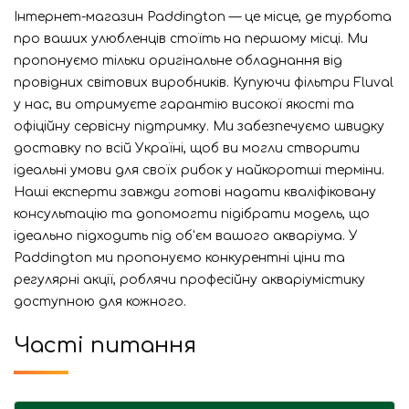
Інтернет-магазин Paddington — це місце, де турбота
про ваших улюбленців стоїть на першому місці. Ми
пропонуємо тільки оригінальне обладнання від
провідних світових виробників. Купуючи фільтри Fluval
у нас, ви отримуєте гарантію високої якості та
офіційну сервісну підтримку. Ми забезпечуємо швидку
доставку по всій Україні, щоб ви могли створити
ідеальні умови для своїх рибок у найкоротші терміни.
Наші експерти завжди готові надати кваліфіковану
консультацію та допомогти підібрати модель, що
ідеально підходить під об'єм вашого акваріума. У
Paddington ми пропонуємо конкурентні ціни та
регулярні акції, роблячи професійну акваріумістику
доступною для кожного.
Часті питання