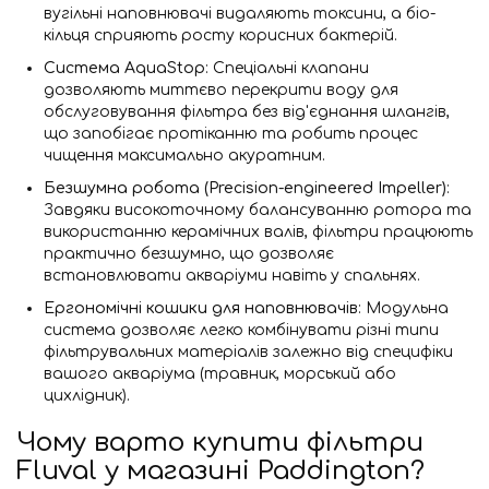
вугільні наповнювачі видаляють токсини, а біо-
кільця сприяють росту корисних бактерій.
Система AquaStop
: Спеціальні клапани
дозволяють миттєво перекрити воду для
обслуговування фільтра без від'єднання шлангів,
що запобігає протіканню та робить процес
чищення максимально акуратним.
Безшумна робота (Precision-engineered Impeller)
:
Завдяки високоточному балансуванню ротора та
використанню керамічних валів, фільтри працюють
практично безшумно, що дозволяє
встановлювати акваріуми навіть у спальнях.
Ергономічні кошики для наповнювачів
: Модульна
система дозволяє легко комбінувати різні типи
фільтрувальних матеріалів залежно від специфіки
вашого акваріума (травник, морський або
цихлідник).
Чому варто купити фільтри
Fluval у магазині Paddington?