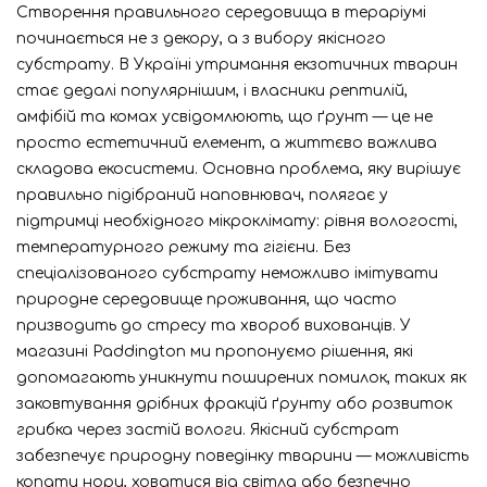
Створення правильного середовища в тераріумі
починається не з декору, а з вибору якісного
субстрату. В Україні утримання екзотичних тварин
стає дедалі популярнішим, і власники рептилій,
амфібій та комах усвідомлюють, що ґрунт — це не
просто естетичний елемент, а життєво важлива
складова екосистеми. Основна проблема, яку вирішує
правильно підібраний наповнювач, полягає у
підтримці необхідного мікроклімату: рівня вологості,
температурного режиму та гігієни. Без
спеціалізованого субстрату неможливо імітувати
природне середовище проживання, що часто
призводить до стресу та хвороб вихованців. У
магазині Paddington ми пропонуємо рішення, які
допомагають уникнути поширених помилок, таких як
заковтування дрібних фракцій ґрунту або розвиток
грибка через застій вологи. Якісний субстрат
забезпечує природну поведінку тварини — можливість
копати нори, ховатися від світла або безпечно