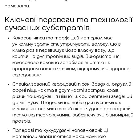
полювати.
Ключові переваги та технології
сучасних субстратів
Кокосові чіпси та торф
: Цей матеріал має
унікальну здатність утримувати вологу, що в
кілька разів перевищує його власну вагу, що
критично для тропічних видів. Використання
кокосового волокна запобігає гниттю і є
природним антисептиком, підтримуючи здорове
середовище.
Спеціалізований кварцовий пісок
: Завдяки округлій
формі піщинок та відсутності гострих країв,
ризик пошкодження ніжної шкіри рептилій зведений
до мінімуму. Це ідеальний вибір для пустельних
мешканців, оскільки такий пісок чудово проводить
тепло від термокилимків, забезпечуючи рівномірний
прогрів.
Паперові та кукурудзяні наповнювачі
: Ці
матеріали відрізняються максимальною