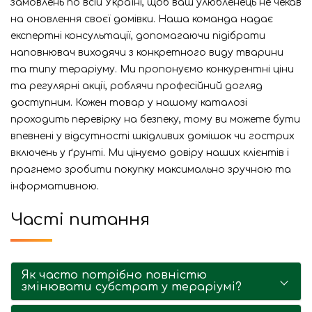
замовлень по всій Україні, щоб ваш улюбленець не чекав
на оновлення своєї домівки. Наша команда надає
експертні консультації, допомагаючи підібрати
наповнювач виходячи з конкретного виду тварини
та типу тераріуму. Ми пропонуємо конкурентні ціни
та регулярні акції, роблячи професійний догляд
доступним. Кожен товар у нашому каталозі
проходить перевірку на безпеку, тому ви можете бути
впевнені у відсутності шкідливих домішок чи гострих
включень у ґрунті. Ми цінуємо довіру наших клієнтів і
прагнемо зробити покупку максимально зручною та
інформативною.
Часті питання
Як часто потрібно повністю
змінювати субстрат у тераріумі?