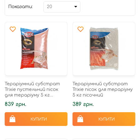
Показати:
Тераріумний субстрат
Тераріумний субстрат
Trixie пустельний пісок
Trixie пісок для тераріуму
для тераріуму 5 кг
5 кг пісочний
червоний
839 грн.
389 грн.
КУПИТИ
КУПИТИ