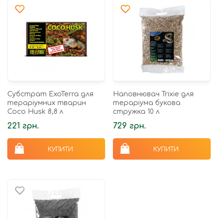
Субстрат ExoTerra для
Наповнювач Trixie для
тераріумних тварин
тераріума букова
Coco Husk 8,8 л
стружка 10 л
221 грн.
729 грн.
КУПИТИ
КУПИТИ