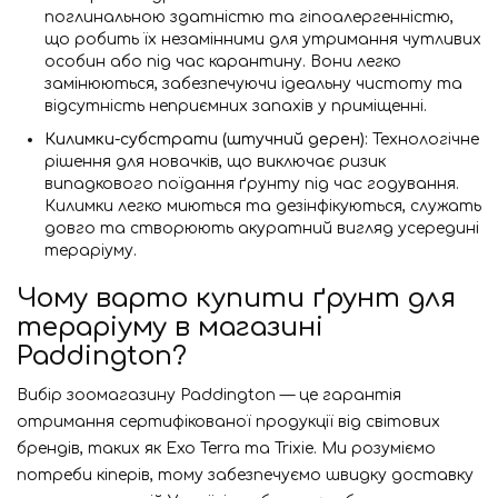
поглинальною здатністю та гіпоалергенністю,
що робить їх незамінними для утримання чутливих
особин або під час карантину. Вони легко
замінюються, забезпечуючи ідеальну чистоту та
відсутність неприємних запахів у приміщенні.
Килимки-субстрати (штучний дерен)
: Технологічне
рішення для новачків, що виключає ризик
випадкового поїдання ґрунту під час годування.
Килимки легко миються та дезінфікуються, служать
довго та створюють акуратний вигляд усередині
тераріуму.
Чому варто купити ґрунт для
тераріуму в магазині
Paddington?
Вибір зоомагазину Paddington — це гарантія
отримання сертифікованої продукції від світових
брендів, таких як Exo Terra та Trixie. Ми розуміємо
потреби кіперів, тому забезпечуємо швидку доставку