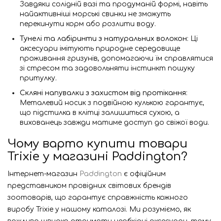
Завдяки солідній вазі та продуманій формі, навіть
найактивніші морські свинки не зможуть
перекинути корм або розлити воду.
Тунелі та лабіринти з натуральних волокон
: Ці
аксесуари імітують природне середовище
проживання гризунів, допомагаючи їм справлятися
зі стресом та задовольняти інстинкт пошуку
притулку.
Скляні напувалки з захистом від протікання
:
Металевий носик з подвійною кулькою гарантує,
що підстилка в клітці залишиться сухою, а
вихованець завжди матиме доступ до свіжої води.
Чому варто купити товари
Trixie у магазині
Paddington
?
Інтернет-магазин
Paddington
є офіційним
представником провідних світових брендів
зоотоварів, що гарантує справжність кожного
виробу Trixie у нашому каталозі. Ми розуміємо, як