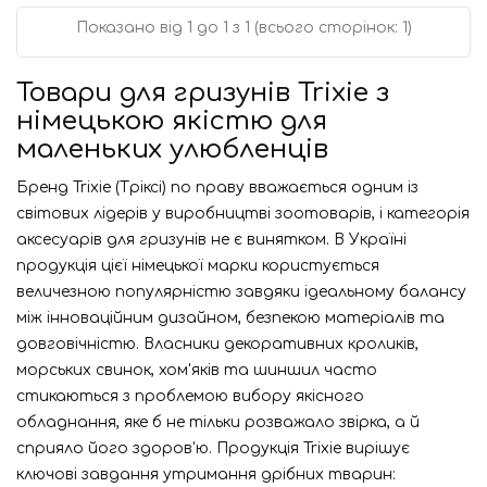
Показано від 1 до 1 з 1 (всього сторінок: 1)
Товари для гризунів Trixie з
німецькою якістю для
маленьких улюбленців
Бренд Trixie (Тріксі) по праву вважається одним із
світових лідерів у виробництві зоотоварів, і категорія
аксесуарів для гризунів не є винятком. В Україні
продукція цієї німецької марки користується
величезною популярністю завдяки ідеальному балансу
між інноваційним дизайном, безпекою матеріалів та
довговічністю. Власники декоративних кроликів,
морських свинок, хом'яків та шиншил часто
стикаються з проблемою вибору якісного
обладнання, яке б не тільки розважало звірка, а й
сприяло його здоров'ю. Продукція Trixie вирішує
ключові завдання утримання дрібних тварин: