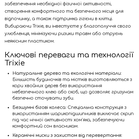
забезпечення необхідної фізичної активності,
створення комфортного та безпечного місця для
відпочинку, а також підтримка гігієни в клітці.
Вибираючи Trixie, ви інвестуєте у благополуччя свого
улюбленця, мінімізуючи ризики травм або отруєнь
неякісним пластиком.
Ключові переваги та технології
Trixie
Натуральне дерево та екологічні матеріали
:
Більшість будиночків та містків виготовляються з
кори хвойних дерев без використання
небезпечного клею або скоб, що дозволяє гризунам
безпечно сточувати зуби.
Безшумні бігові колеса
: Спеціальна конструкція з
використанням шарикопідшипників виключає скрип
під час нічної активності хом'яка, забезпечуючи
комфортний сон власникам.
Керамічні миски з захистом від перевертання
: