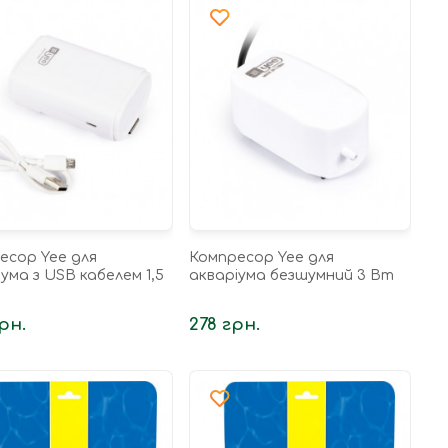
есор Yee для
Компресор Yee для
ума з USB кабелем 1,5
акваріума безшумний 3 Вт
рн.
278 грн.