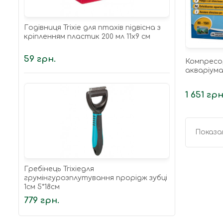
Годівниця Trixie для птахів підвісна з
кріпленням пластик 200 мл 11х9 см
59 грн.
Компресор
акваріума 
1 651 грн
Показан
Гребінець Trixieдля
грумінгурозплутування прорідж зубці
1см 5*18см
779 грн.