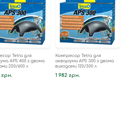
есор Tetra для
Компресор Tetra для
ума APS 400 з двома
акваріума APS 300 з двома
ами 250/600 л
виходами 120/300 л
 грн.
1 982 грн.