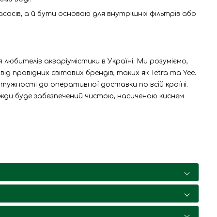
асосів, а й бути основою для внутрішніх фільтрів або
любителів акваріумістики в Україні. Ми розуміємо,
 провідних світових брендів, таких як Tetra та Yee.
тужності до оперативної доставки по всій країні.
вжди буде забезпечений чистою, насиченою киснем