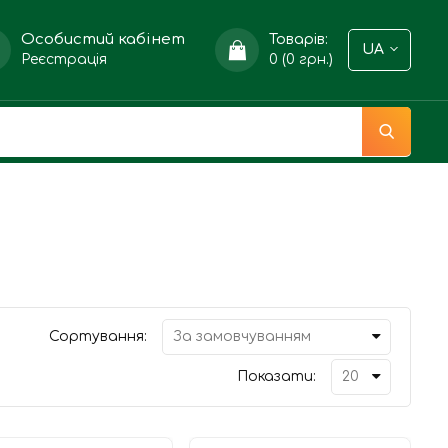
Особистий кабінет
Товарів:
UA
Реєстрація
0 (0 грн.)
Сортування:
Показати: