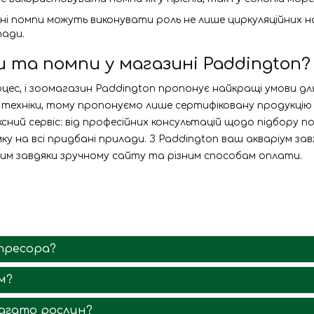
сні помпи можуть виконувати роль не лише циркуляційних н
пади.
 та помпи у магазині Paddington?
цес, і зоомагазин Paddington пропонує найкращі умови для 
ехніки, тому пропонуємо лише сертифіковану продукцію від
ний сервіс: від професійних консультацій щодо підбору по
ку на всі придбані прилади. З Paddington ваш акваріум за
им завдяки зручному сайту та різним способам оплати.
пресора?
м?
багато рослин?