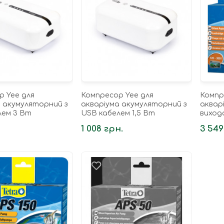
р Yee для
Компресор Yee для
Компр
а акумуляторний з
акваріума акумуляторний з
акварі
лем 3 Вт
USB кабелем 1,5 Вт
виход
.
1 008 грн.
3 549