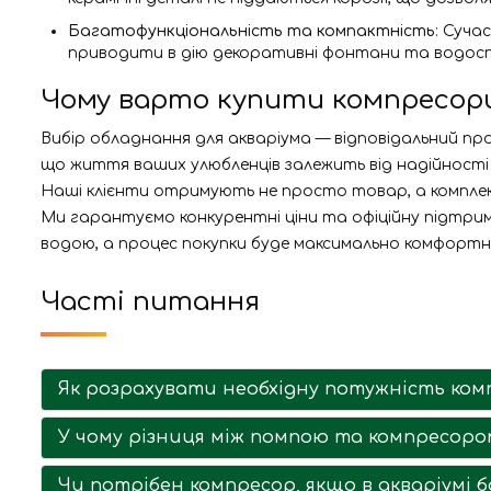
Багатофункціональність та компактність
: Суча
приводити в дію декоративні фонтани та водос
Чому варто купити компресори
Вибір обладнання для акваріума — відповідальний про
що життя ваших улюбленців залежить від надійності т
Наші клієнти отримують не просто товар, а комплекс
Ми гарантуємо конкурентні ціни та офіційну підтрим
водою, а процес покупки буде максимально комфортн
Часті питання
Як розрахувати необхідну потужність ком
У чому різниця між помпою та компресоро
Чи потрібен компресор, якщо в акваріумі 