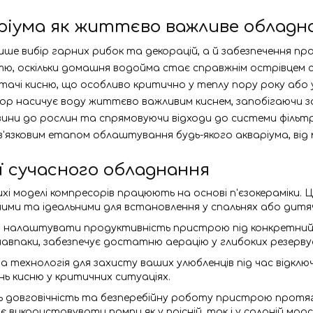
ріума як життєво важливе обладна
ше вибір гарних рибок та декорацій, а й забезпечення пра
тю, оскільки домашня водойма стає справжнім острівцем 
чі кисню, що особливо критично у теплу пору року або у
р насичує воду життєво важливим киснем, запобігаючи за
вини до рослин та спрямовуючи відходи до системи фільт
в'язковим етапом облаштування будь-якого акваріума, від 
ї сучасного обладнання
ихі моделі компресорів працюють на основі п'єзокераміки.
ими та ідеальними для встановлення у спальнях або дитя
о налаштувати продуктивність пристрою під конкретний 
, навпаки, забезпечує достатню аерацію у глибоких резерву
на технологія для захисту ваших улюбленців під час відкл
нь кисню у критичних ситуаціях.
ь довговічність та безперебійну роботу пристрою протяго
є використовувати помпи як у прісній, так і у солоній морсь