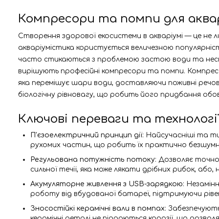
Компресори та помпи для аква
Створення здорової екосистеми в акваріумі — це не ли
акваріумістика користується величезною популярніс
часто стикаються з проблемою застою води та неста
вирішують професійні компресори та помпи. Компресо
яка перемішує шари води, доставляючи поживні речо
біологічну рівновагу, що робить його придбання обо
Ключові переваги та технологі
П'єзоелектричний принцип дії
: Найсучасніші та т
рухомих частин, що робить їх практично безшумн
Регульована потужність потоку
: Дозволяє точн
сильної течії, яка може лякати дрібних рибок, або
Акумуляторне живлення з USB-зарядкою
: Незамін
роботу від вбудованої батареї, підтримуючи ріве
Зносостійкі керамічні вали в помпах
: Забезпечуют
керамічні деталі не піддаються корозії, що дозволя