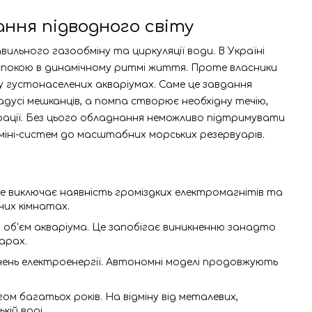
ння підводного світу
вильного газообміну та циркуляції води. В Україні
спокою в динамічному ритмі життя. Проте власники
 густонаселених акваріумах. Саме це завдання
дусі мешканців, а помпа створює необхідну течію,
рації. Без цього обладнання неможливо підтримувати
міні-систем до масштабних морських резервуарів.
 Це виключає наявність громіздких електромагнітів та
чих кімнатах.
об'єм акваріума. Це запобігає виникненню занадто
арах.
ючень електроенергії. Автономні моделі продовжують
м багатьох років. На відміну від металевих,
кій воді.