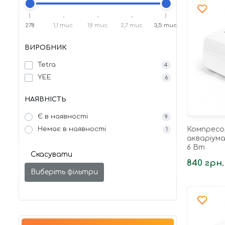
278
1,1 тис.
1,9 тис.
2,7 тис.
3,5 тис.
ВИРОБНИК
Tetra
4
YEE
6
НАЯВНІСТЬ
Є в наявності
9
Немає в наявності
Компресо
1
акваріума
6 Вт
Скасувати
840 грн.
Виберіть фільтри