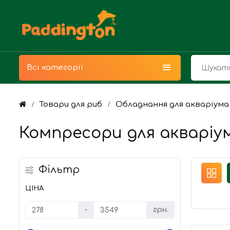
Всі категорії
Товари для риб
Обладнання для акваріума
Компресори для акваріу
Фільтр
ЦІНА
-
грн.