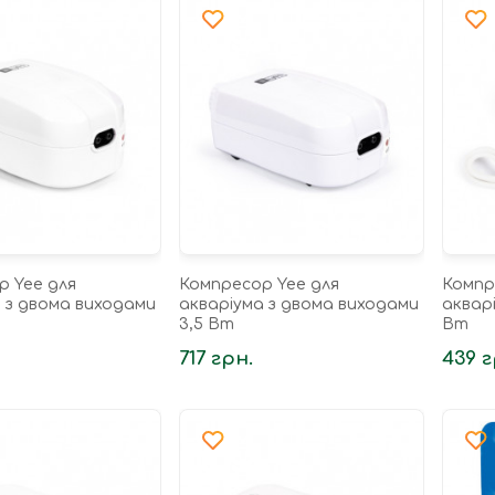
р Yee для
Компресор Yee для
Компр
 з двома виходами
акваріума з двома виходами
акварі
3,5 Вт
Вт
717 грн.
439 г