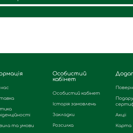
ормація
Особистий
Дода
кабінет
 нас
Поверн
Особистий кабінет
тавка
Подару
Історія замовлень
сертиф
ітика
Закладки
іденційності
Акції
Розсилка
вила та умови
Карта 