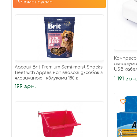
Рекомендуємо
Компресо
акваріум
Ласощі Brit Premium Semi-moist Snacks
USB кабе
Beef with Apples напіввологі д/cобак з
яловичиною і яблуками 180 г
1 191 грн
199 грн.