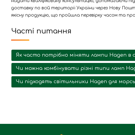
надати кваліфіковану консультацію, допомагаючи під
доставку по всій території України через Нову Пошт
якісну продукцію, що пройшла перевірку часом та пр
Часті питання
Як часто потрібно міняти лампи Hagen в а
Чи можна комбінувати різні типи ламп Hag
Чи підходять світильники Hagen для морсь