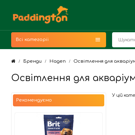
Всі категорії
Бренди
Hagen
Освітлення для акваріу
Освітлення для акваріу
У цій кат
Рекомендуємо