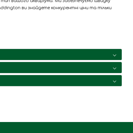
а тип вашого акваріума. Ми забезпечуємо швидку
ddington ви знайдете конкурентні ціни та тільки