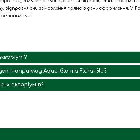
ібрати ідеальне світлове рішення під конкретний об'єм т
у, відправляючи замовлення прямо в день оформлення. У Pa
офесіоналами.
кваріумі?
en, наприклад Aqua-Glo та Flora-Glo?
ких акваріумів?