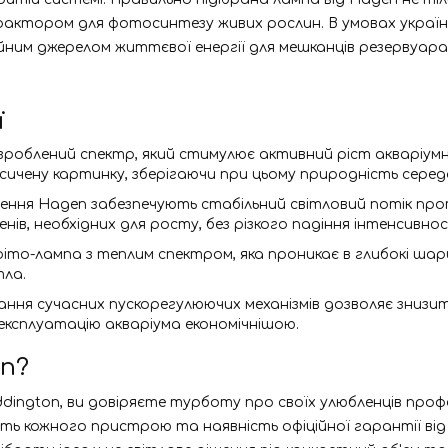
 фактором для фотосинтезу живих рослин. В умовах украї
дійним джерелом життєвої енергії для мешканців резерву
ї
роблений спектр, який стимулює активний ріст акваріумних
асичену картинку, зберігаючи при цьому природність сере
шення Hagen забезпечують стабільний світловий потік про
в, необхідних для росту, без різкого падіння інтенсивност
то-лампа з теплим спектром, яка проникає в глибокі шар
тла.
ння сучасних пускорегулюючих механізмів дозволяє знизит
експлуатацію акваріума економічнішою.
on?
ington, ви довіряєте турботу про своїх улюбленців проф
сть кожного пристрою та наявність офіційної гарантії ві