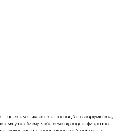
— це еталон якості та інновацій в акваріумістиці,
ентальну проблему любителів підводної флори та
ьки підкреслює природну красу риб, роблячи їх