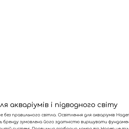
я акваріумів і підводного світу
 без правильного світла. Освітлення для акваріумів Hagen 
ість бренду зумовлена його здатністю вирішувати фундам
итій системі. Правильно підібрана лампа від Hagen не тіл