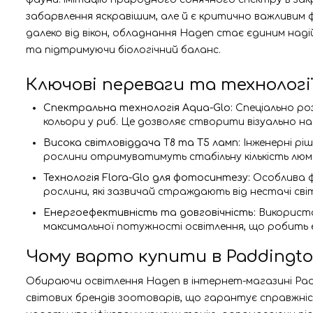
забарвлення яскравішим, але й є критично важливим
далеко від вікон, обладнання Hagen стає єдиним на
та підтримуючи біологічний баланс.
Ключові переваги та технологі
Спектральна технологія Aqua-Glo:
Спеціально роз
кольори у риб. Це дозволяє створити візуально н
Висока світловіддача T8 та T5 ламп:
Інженерні рі
рослини отримуватимуть стабільну кількість люмені
Технологія Flora-Glo для фотосинтезу:
Особлива фі
рослини, які зазвичай страждають від нестачі сві
Енергоефективність та довговічність:
Використа
максимальної потужності освітлення, що робить 
Чому варто купити в Paddingt
Обираючи освітлення Hagen в інтернет-магазині Padd
світових брендів зоотоварів, що гарантує справжні