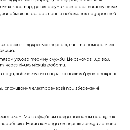
нських квартир, де акваріуми часто розташовуються
ара, запобігаючи розростанню небажаних водоростей
 рослин і підкреслює червоні, сині та помаранчеві
довища.
тягом усього терміну служби. Це означає, що ваші
і через кілька місяців роботи.
и води, забезпечуючи енергією навіть ґрунтопокривні
и споживання електроенергії при збереженні
есіоналам. Ми є офіційним представником провідних
д виробника. Наша команда експертів завжди готова