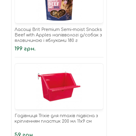
Ласощі Brit Premium Semi-moist Snacks
Beef with Apples напіввологі д/cобак з
яловичиною і яблуками 180 г
199 грн.
Годівниця Trixie для птахів підвісна з
кріпленням пластик 200 мл 11х9 см
59 грн.