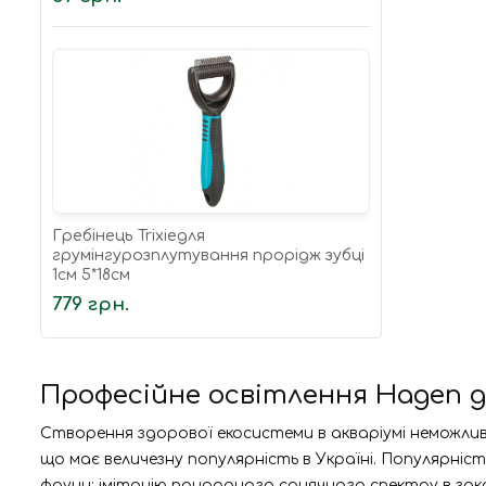
Гребінець Trixieдля
грумінгурозплутування прорідж зубці
1см 5*18см
779 грн.
Професійне освітлення Hagen дл
Створення здорової екосистеми в акваріумі неможливе
що має величезну популярність в Україні. Популярн
фауни: імітацію природного сонячного спектру в закр