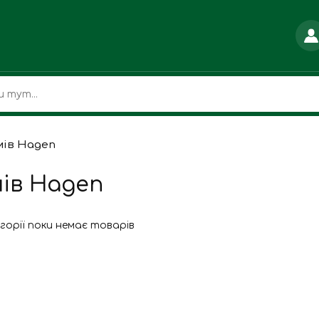
мів Hagen
мів Hagen
егорії поки немає товарів