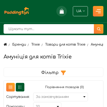
UA
Бренди
Trixie
Товари для котів Trixie
Амуніція 
Амуніція для котів Trixie
Фільтр
Порівняння товарів (0)
Сортування:
Показати: