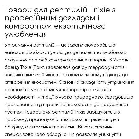
Товари для рептилій Trixie з
професійним доглядом і
комфортом екзотичного
улюбленця
Утримання рептилій — це захоплююче хобі, що
вимагає особливої уваги до деталей та глибокого
розуміння потреб холоднокровних тварин. В Україні
бренд Trixie (Тріксі) завоював довіру терраріумістів
завдяки німецькій якості та комплексному підходу до
створення екосистем. Основна складність утримання
рептилій в умовах міських квартир полягає в
необхідності імітації їхнього природного середовища
проживання: від тропічної вологості до посушливої
пустелі. Товари для рептилій Trixie вирішують цю
проблему, пропонуючи технологічні рішення для
обігріву, освітлення та гігієни. Використання
спеціалізованого обладнання дозволяє уникнути