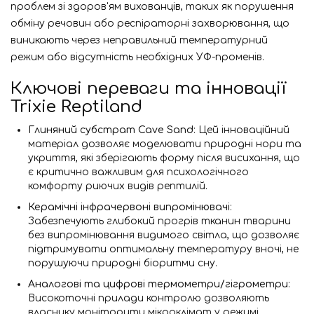
проблем зі здоров'ям вихованців, таких як порушення
обміну речовин або респіраторні захворювання, що
виникають через неправильний температурний
режим або відсутність необхідних УФ-променів.
Ключові переваги та інновації
Trixie Reptiland
Глиняний субстрат Cave Sand
: Цей інноваційний
матеріал дозволяє моделювати природні нори та
укриття, які зберігають форму після висихання, що
є критично важливим для психологічного
комфорту риючих видів рептилій.
Керамічні інфрачервоні випромінювачі
:
Забезпечують глибокий прогрів тканин тварини
без випромінювання видимого світла, що дозволяє
підтримувати оптимальну температуру вночі, не
порушуючи природні біоритми сну.
Аналогові та цифрові термометри/гігрометри
:
Високоточні прилади контролю дозволяють
власнику моніторити мікроклімат у режимі