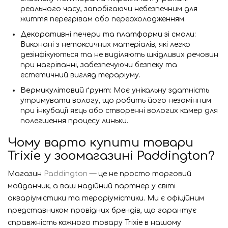
реального часу, запобігаючи небезпечним для
життя перегрівам або переохолодженням.
Декоративні печери та платформи зі смоли
:
Виконані з нетоксичних матеріалів, які легко
дезінфікуються та не виділяють шкідливих речовин
при нагріванні, забезпечуючи безпеку та
естетичний вигляд тераріуму.
Вермикулітовий ґрунт
: Має унікальну здатність
утримувати вологу, що робить його незамінним
при інкубації яєць або створенні вологих камер для
полегшення процесу линьки.
Чому варто купити товари
Trixie у зоомагазині
Paddington
?
Магазин
Paddington
— це не просто торговий
майданчик, а ваш надійний партнер у світі
акваріумістики та тераріумістики. Ми є офіційним
представником провідних брендів, що гарантує
справжність кожного товару Trixie в нашому