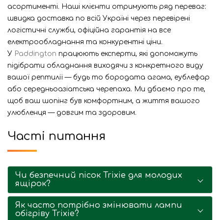
асортименті. Наші клієнти отримують ряд переваг:
швидка доставка по всій Україні через перевірені
логістичні служби, офіційна гарантія на все
електрообладнання та конкурентні ціни.
У
Paddington
працюють експерти, які допоможуть
підібрати обладнання виходячи з конкретного виду
вашої рептилії — будь то бородата агама, еублефар
або середньоазіатська черепаха. Ми дбаємо про те,
щоб ваш шопінг був комфортним, а життя вашого
улюбленця — довгим та здоровим.
Часті питання
Чи безпечний пісок Trixie для молодих
ящірок?
Як часто потрібно змінювати лампи
обігріву Trixie?