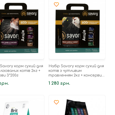
Savory корм сухий для
Набір Savory корм сухий для
ізованих котів 2кг +
котів з чутливим
ви 3*200г
травленням 2кг + консерви
3*200г
 грн.
1 280 грн.