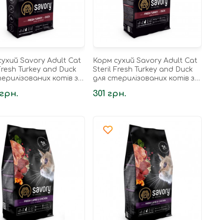
ухий Savory Adult Cat
Корм сухий Savory Adult Cat
 Fresh Turkey and Duck
Steril Fresh Turkey and Duck
ерилізованих котів з
для стерилізованих котів з
ою та качкою 8 кг
індичкою та качкою 400 г
 грн.
301 грн.