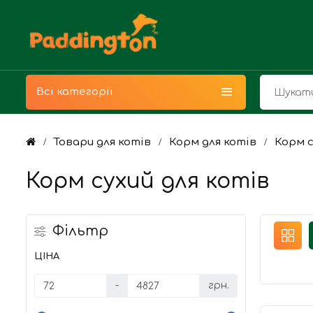
Всі категорії
Товари для котів
Корм для котiв
Корм с
Корм сухий для котів
Фільтр
ЦІНА
-
грн.