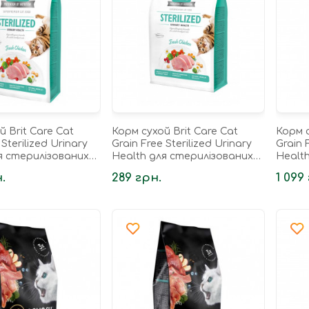
й Brit Care Cat
Корм сухой Brit Care Cat
Корм с
 Sterilized Urinary
Grain Free Sterilized Urinary
Grain 
я стерилізованих
Health для стерилізованих
Healt
 підтримання
котів для підтримання
котів
.
289 грн.
1 099
вої...
сечостатевої...
сечост