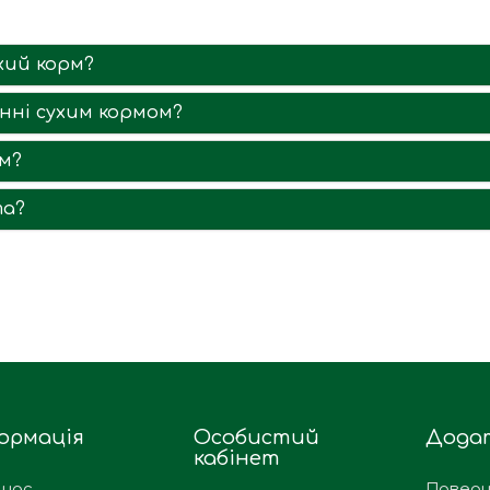
хий корм?
нні сухим кормом?
м?
та?
ормація
Особистий
Дода
кабінет
 нас
Поверн