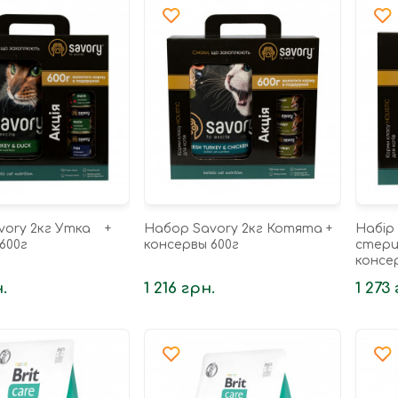
vory 2кг Утка +
Набор Savory 2кг Котята +
Набір 
600г
консервы 600г
стерил
консер
.
1 216 грн.
1 273