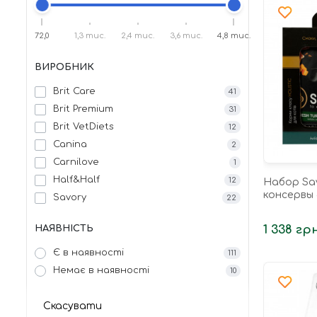
72,0
1,3 тис.
2,4 тис.
3,6 тис.
4,8 тис.
ВИРОБНИК
Brit Care
41
Brit Premium
31
Brit VetDiets
12
Canina
2
Carnilove
1
Half&Half
12
Набор Sa
консервы 
Savory
22
1 338 грн
НАЯВНІСТЬ
Є в наявності
111
Немає в наявності
10
Скасувати