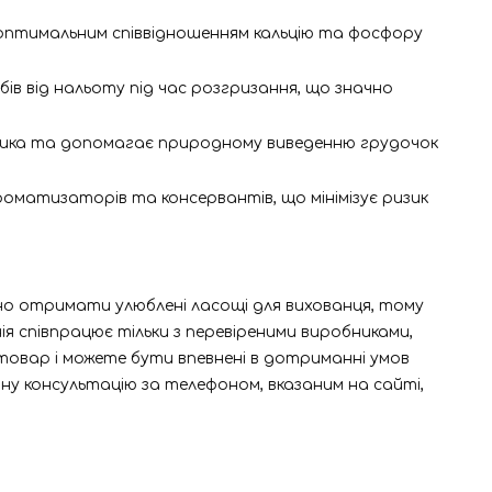
 оптимальним співвідношенням кальцію та фосфору
 від нальоту під час розгризання, що значно
чника та допомагає природному виведенню грудочок
ароматизаторів та консервантів, що мінімізує ризик
сно отримати улюблені ласощі для вихованця, тому
я співпрацює тільки з перевіреними виробниками,
 товар і можете бути впевнені в дотриманні умов
йну консультацію за телефоном, вказаним на сайті,