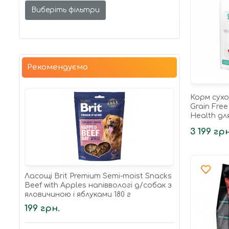
Виберіть фільтри
Рекомендуємо
Корм сухо
Grain Free
Health дл
котів для
3 199 грн
сечостате
Ласощі Brit Premium Semi-moist Snacks
Beef with Apples напіввологі д/cобак з
яловичиною і яблуками 180 г
199 грн.