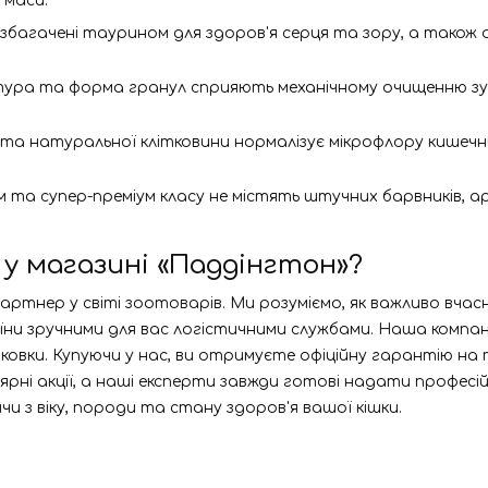
 маси.
 збагачені таурином для здоров'я серця та зору, а також
ра та форма гранул сприяють механічному очищенню зубів
та натуральної клітковини нормалізує мікрофлору кише
ум та супер-преміум класу не містять штучних барвників, 
у магазині «Паддінгтон»?
ртнер у світі зоотоварів. Ми розуміємо, як важливо вча
ни зручними для вас логістичними службами. Наша компані
ковки. Купуючи у нас, ви отримуєте офіційну гарантію на
ярні акції, а наші експерти завжди готові надати професі
 з віку, породи та стану здоров'я вашої кішки.