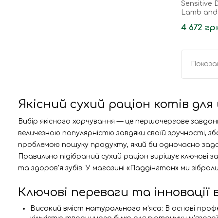
Sensitive 
Lamb and 
чутливим
4 672 гр
свіжим...
Показан
Якісний сухий раціон котів для
Вибір якісного харчування — це першочергове завданн
величезною популярністю завдяки своїй зручності, 
проблемою пошуку продукту, який би одночасно задо
Правильно підібраний сухий раціон вирішує ключові 
та здоров'я зубів. У магазині «Паддінгтон» ми зібрал
Ключові переваги та інновації 
Високий вміст натурального м'яса:
В основі профе