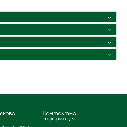
тково
Контактна
інформація
ення товару