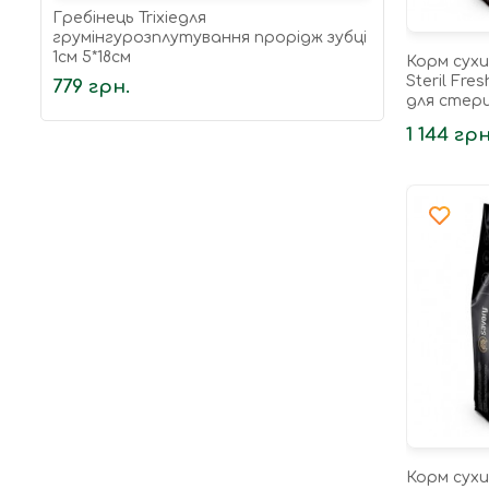
Гребінець Trixieдля
грумінгурозплутування прорідж зубці
1см 5*18см
Корм сухи
Steril Fre
779 грн.
для стери
індичкою 
1 144 грн
Корм сухи