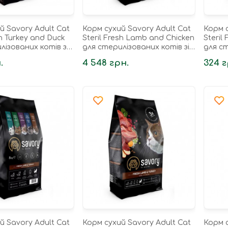
й Savory Adult Cat
Корм сухий Savory Adult Cat
Корм с
sh Turkey and Duck
Steril Fresh Lamb and Chicken
Steril
лізованих котів з
для стерилізованих котів зі
для ст
та качкою 2 кг
свіжим ягням і куркою 8 кг
ягнят
.
4 548 грн.
324 г
й Savory Adult Cat
Корм сухий Savory Adult Cat
Корм с