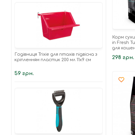
Корм сухий
in Fresh T
для кошен
свіжою ін
Годівниця Trixie для птахів підвісна з
298 грн.
400 г
кріпленням пластик 200 мл 11х9 см
59 грн.