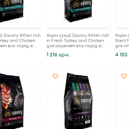
 Savory Kitten rich
Корм сухий Savory Kitten rich
Корм с
urkey and Chicken
in Fresh Turkey and Chicken
Steril
ят всіх порід зі
для кошенят всіх порід зі
для ст
дичкою та куркою
свіжою індичкою та куркою 2
індичк
1 216 грн.
4 103
кг