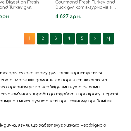
ive Digestion Fresh
Gourmand Fresh Turkey and
and Turkey для
Duck для котів-гурманів зі
лих котів з чутливим
свіжою індичкою та качкою 8
 грн.
4 827 грн.
нням з...
кг
1
2
3
4
5
>
>|
атегорія сухого корму для котів користується
Багато власників домашніх тварин стикаються з
го організм усіма необхідними нутрієнтами.
и сечокам'яної хвороби до турботи про красу шерсті
тримував максимум користі при кожному прийомі їжі.
 індичка, ягня), що забезпечує хижака необхідною