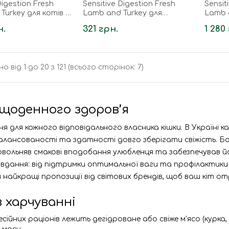
Digestion Fresh
Sensitive Digestion Fresh
Sensit
Turkey для котів з
Lamb and Turkey для
Lamb 
 травленням зі
дорослих котів з чутливим
дорос
н.
321 грн.
1 280
травленням зі...
травле
о від 1 до 20 з 121 (всього сторінок: 7)
 щоденного здоров’я
я для кожного відповідального власника кішки. В Україні к
збалансованості та здатності довго зберігати свіжість. 
вольняв смакові вподобання улюбленця та забезпечував йо
завдання: від підтримки оптимальної ваги та профілактик
и найкращі пропозиції від світових брендів, щоб ваш кіт о
в харчуванні
сійних раціонів лежить дегідроване або свіже м'ясо (курка,