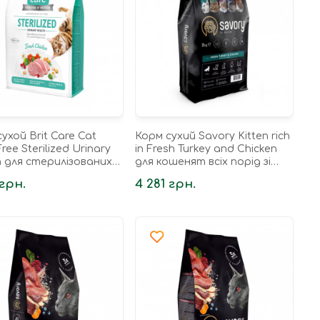
ухой Brit Care Cat
Корм сухий Savory Kitten rich
Free Sterilized Urinary
in Fresh Turkey and Chicken
h для стерилізованих
для кошенят всіх порід зі
 для підтримання
свіжою індичкою та куркою 8
 грн.
4 281 грн.
атевої...
кг