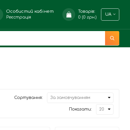
Особистий кабінет
Товарів:
UA
Реєстрація
0 (0 грн.)
Сортування:
Показати: