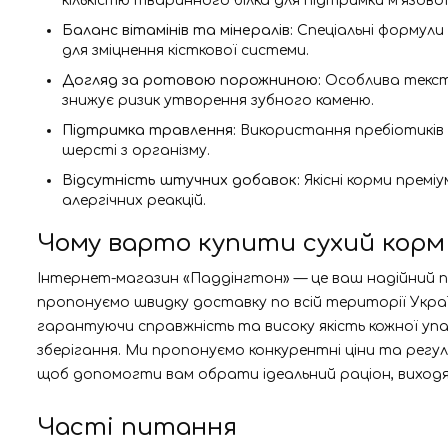
кількістю тваринного білка для підтримки м'язової
Баланс вітамінів та мінералів:
Спеціальні формули
для зміцнення кісткової системи.
Догляд за ротовою порожниною:
Особлива тексту
знижує ризик утворення зубного каменю.
Підтримка травлення:
Використання пребіотиків 
шерсті з організму.
Відсутність штучних добавок:
Якісні корми премі
алергічних реакцій.
Чому варто купити сухий корм 
Інтернет-магазин «Паддінгтон» — це ваш надійний па
пропонуємо швидку доставку по всій території Украї
гарантуючи справжність та високу якість кожної упа
зберігання. Ми пропонуємо конкурентні ціни та регул
щоб допомогти вам обрати ідеальний раціон, виходячи
Часті питання