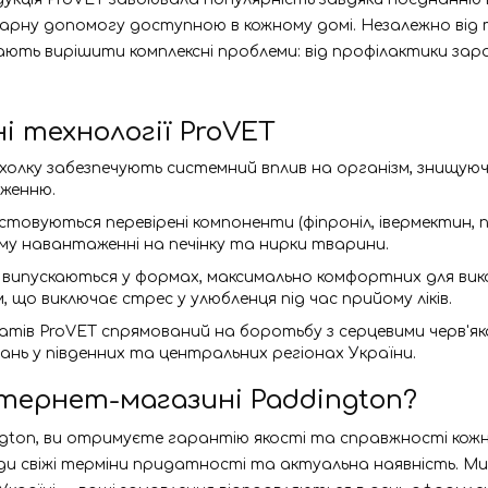
рну допомогу доступною в кожному домі. Незалежно від то
ають вирішити комплексні проблеми: від профілактики за
і технології ProVET
а холку забезпечують системний вплив на організм, знищуючи
аженню.
стовуються перевірені компоненти (фіпроніл, івермектин, 
у навантаженні на печінку та нирки тварини.
би випускаються у формах, максимально комфортних для вик
що виключає стрес у улюбленця під час прийому ліків.
ратів ProVET спрямований на боротьбу з серцевими черв'я
нь у південних та центральних регіонах України.
нтернет-магазині Paddington?
gton, ви отримуєте гарантію якості та справжності кож
и свіжі терміни придатності та актуальна наявність. Ми