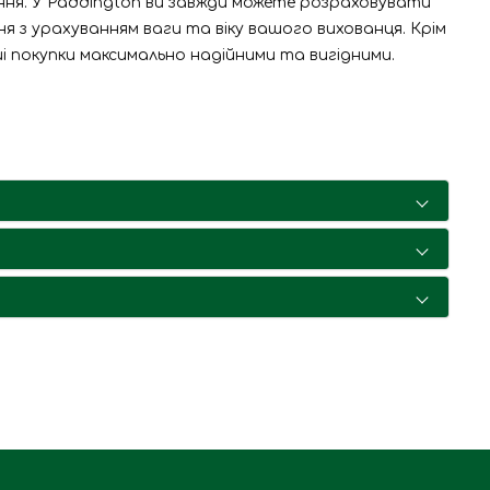
ення. У Paddington ви завжди можете розраховувати
я з урахуванням ваги та віку вашого вихованця. Крім
і покупки максимально надійними та вигідними.