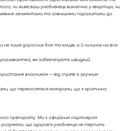
го, чи живе ваш улюбленець виключно у квартирі, чи
раження гельмінтами та зовнішніми паразитами до
 не лише дорослих бліх та кліщів, а й личинок на всіх
празиквантел), які забезпечують швидкий
ористання власником — від спреїв зі зручним
ками, що переносяться комарами, що є критично
ного препарату. Ми є офіційним партнером
 розуміємо, що здоров'я улюбленця не терпить