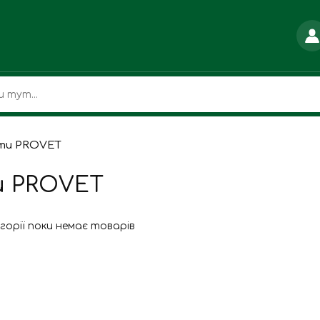
ти PROVET
и PROVET
егорії поки немає товарів