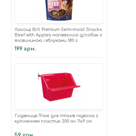
Ласощі Brit Premium Semi-moist Snacks
Beef with Apples напіввологі д/cобак з
яловичиною і яблуками 180 г
199 грн.
Годівниця Trixie для птахів підвісна з
кріпленням пластик 200 мл 11х9 см
59 грн.