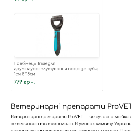
Гребінець Trixieдля
грумінгурозплутування прорідж зубці
1см 5*18см
779 грн.
Ветеринарні препарати ProVET 
Ветеринарні препарати ProVET — це сучасна лінійка 
ветеринарів та технологів. В умовах клімату Україн
пріоритетним завданням для кожного власника. Прод