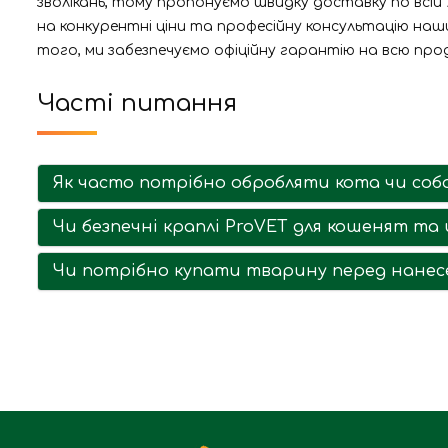
зволікань, тому пропонуємо швидку доставку по всій
на конкурентні ціни та професійну консультацію наши
того, ми забезпечуємо офіційну гарантію на всю про
Часті питання
Як часто потрібно обробляти кота чи соба
Чи безпечні краплі ProVET для кошенят та
Чи потрібно купати тварину перед нанесе