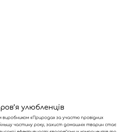
ров’я улюбленців
им виробником «Природа» за участю провідних
 більшу частину року, захист домашніх тварин стає
високої ефективності європейських компонентів та