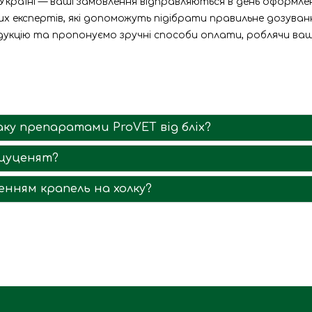
 Україні — ваші замовлення відправляються в день оформл
х експертів, які допоможуть підібрати правильне дозуванн
дукцію та пропонуємо зручні способи оплати, роблячи ваш
ку препаратами ProVET від бліх?
 цуценят?
нням крапель на холку?