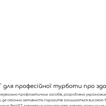
для професійної турботи про здо
лікувально-профілактичних засобів, розроблена українськ
и, де сезонна активність паразитів залишається високою
укція ProVET завоювала популярність завдяки поєднанню 