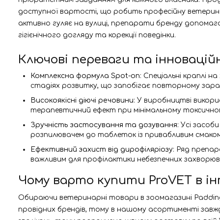
доступної вартості, що робить професійну ветерина
активно гуляє на вулиці, препарати бренду допомаг
гігієнічного догляду та корекції поведінки.
Ключові переваги та інноваційн
Комплексна формула Spot-on
: Спеціальні краплі н
стадіях розвитку, що запобігає повторному зар
Високоякісні діючі речовини
: У виробництві викори
терапевтичний ефект при мінімальному токсичном
Зручність застосування та дозування
: Усі засо
розпилювачем до таблеток із привабливим смаком, 
Ефективний захист від дирофіляріозу
: Ряд препа
важливим для профілактики небезпечних захворюва
Чому варто купити ProVET в і
Обираючи ветеринарні товари в зоомагазині Paddin
провідних брендів, тому в нашому асортименті завжд